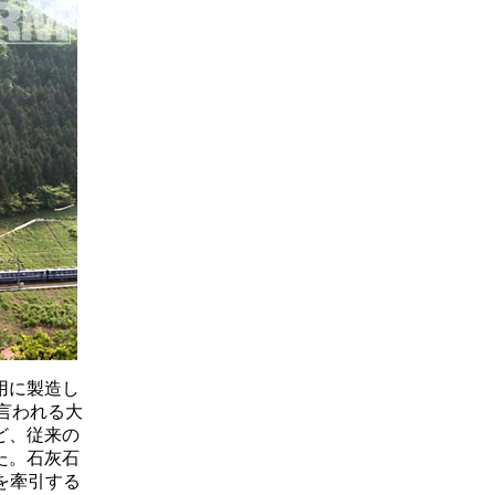
用に製造し
言われる大
ど、従来の
た。石灰石
を牽引する