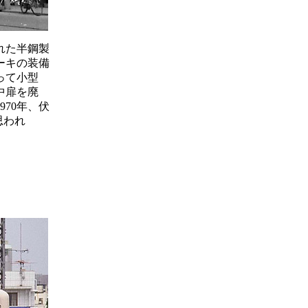
された半鋼製
ーキの装備
去って小型
め中扉を廃
70年、伏
思われ