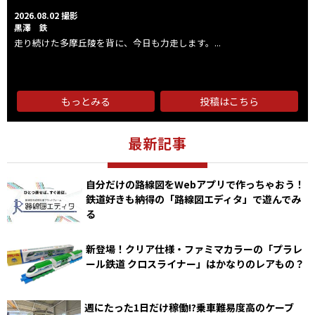
2026.08.02 撮影
黒澤 鉄
走り続けた多摩丘陵を背に、今日も力走します。...
もっとみる
投稿はこちら
最新記事
自分だけの路線図をWebアプリで作っちゃおう！
鉄道好きも納得の「路線図エディタ」で遊んでみ
る
新登場！クリア仕様・ファミマカラーの「プラレ
ール鉄道 クロスライナー」はかなりのレアもの？
週にたった1日だけ稼働!?乗車難易度高のケーブ