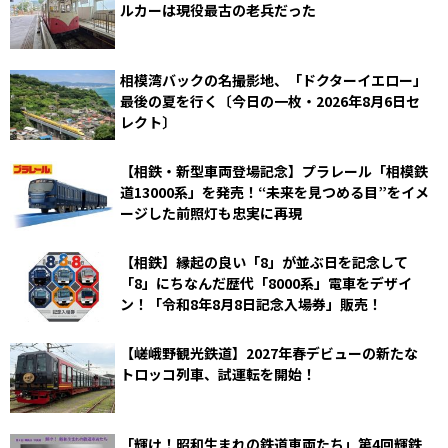
ルカーは現役最古の老兵だった
相模湾バックの名撮影地、「ドクターイエロー」
最後の夏を行く〔今日の一枚・2026年8月6日セ
レクト〕
【相鉄・新型車両登場記念】プラレール「相模鉄
道13000系」を発売！“未来を見つめる目”をイメ
ージした前照灯も忠実に再現
【相鉄】縁起の良い「8」が並ぶ日を記念して
「8」にちなんだ歴代「8000系」電車をデザイ
ン！「令和8年8月8日記念入場券」販売！
【嵯峨野観光鉄道】2027年春デビューの新たな
トロッコ列車、試運転を開始！
「輝け！昭和生まれの鉄道車両たち」第4回輝鉄