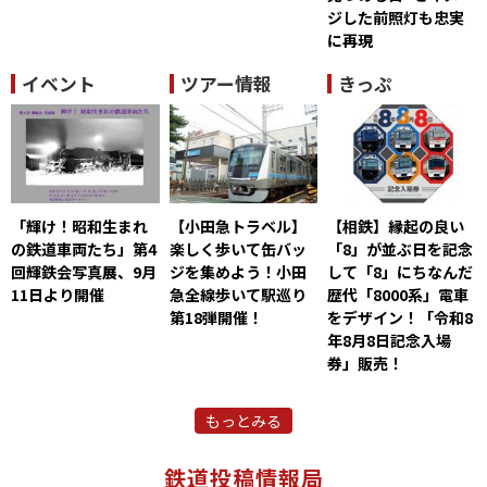
ジした前照灯も忠実
に再現
イベント
ツアー情報
きっぷ
「輝け！昭和生まれ
【小田急トラベル】
【相鉄】縁起の良い
の鉄道車両たち」第4
楽しく歩いて缶バッ
「8」が並ぶ日を記念
回輝鉄会写真展、9月
ジを集めよう！小田
して「8」にちなんだ
11日より開催
急全線歩いて駅巡り
歴代「8000系」電車
第18弾開催！
をデザイン！「令和8
年8月8日記念入場
券」販売！
もっとみる
鉄道投稿情報局