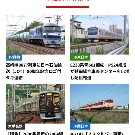
JR貨物
JR東日本
高崎線8877列車に日本石油輸
E233系青661編成＋P524編成
送（JOT）80周年記念ロゴ付
が秋田総合車両センターを出場
タキ連結
し配給輸送
大手私鉄
JR西日本
【阪急】2000系最新の2004編
キハ47「ノスタルジー車両」