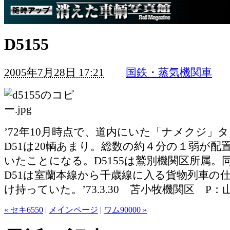
D5155
2005年7月28日 17:21
国鉄・蒸気機関車
’72年10月時点で、道内にいた「ナメクジ」
D51は20輌あまり。総数の約４分の１弱が配
いたことになる。D5155は鷲別機関区所属。
D51は室蘭本線から千歳線に入る貨物列車の
け持っていた。’73.3.30 苫小牧機関区 P：
« セキ6550
|
メインページ
|
ワム90000 »