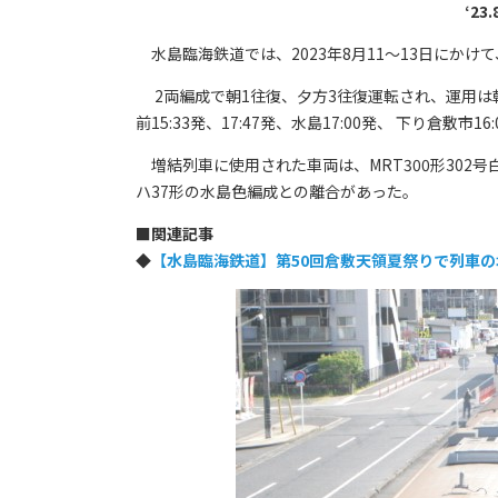
‘2
水島臨海鉄道では、2023年8月11〜13日にか
2両編成で朝1往復、夕方3往復運転され、運用は朝は
前15:33発、17:47発、水島17:00発、 下り倉敷市1
増結列車に使用された車両は、MRT300形302号
ハ37形の水島色編成との離合があった。
■
関連記事
◆
【水島臨海鉄道】第50回倉敷天領夏祭りで列車