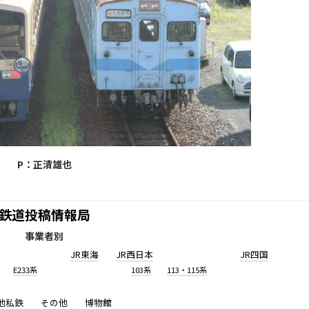
P：正清雄也
鉄道投稿情報局
事業者別
JR東海
JR西日本
JR四国
E233系
103系
113・115系
他私鉄
その他
博物館