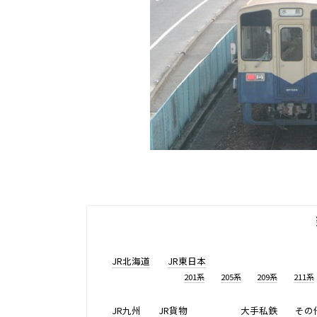
JR北海道
JR東日本
201系
205系
209系
211系
JR九州
JR貨物
大手私鉄
その