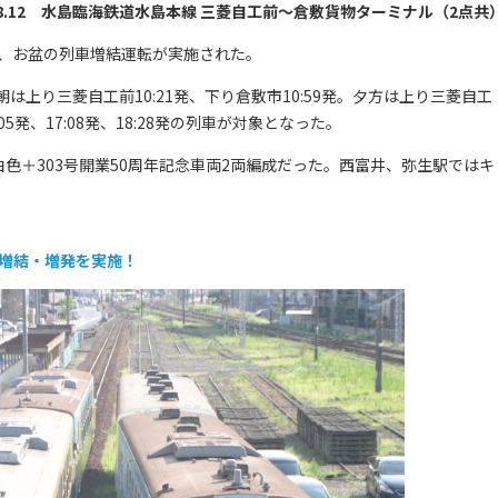
3.8.12 水島臨海鉄道水島本線 三菱自工前～倉敷貨物ターミナル（2点共
けて、お盆の列車増結運転が実施された。
上り三菱自工前10:21発、下り倉敷市10:59発。夕方は上り三菱自工
6:05発、17:08発、18:28発の列車が対象となった。
白色＋303号開業50周年記念車両2両編成だった。西富井、弥生駅ではキ
の増結・増発を実施！