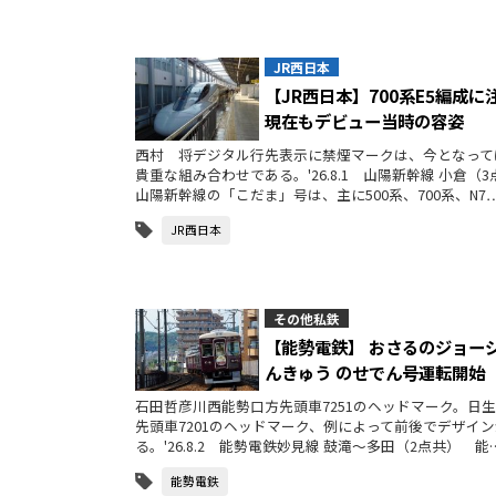
JR西日本
【JR西日本】700系E5編成に
現在もデビュー当時の容姿
西村 将デジタル行先表示に禁煙マークは、今となって
貴重な組み合わせである。'26.8.1 山陽新幹線 小倉
山陽新幹線の「こだま」号は、主に500系、700系、N7
JR西日本
その他私鉄
【能勢電鉄】 おさるのジョー
んきゅう のせでん号運転開始
石田哲彦川西能勢口方先頭車7251のヘッドマーク。日
先頭車7201のヘッドマーク、例によって前後でデザイ
る。'26.8.2 能勢電鉄妙見線 鼓滝～多田（2点共） 能
能勢電鉄