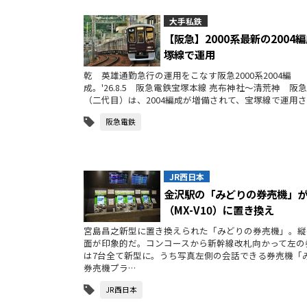
大手私鉄
【阪急】2000系最新の2004
塚線で運用
乾 英雄通勤急行の運用をこなす阪急2000系2004編
成。'26.8.5 阪急電鉄宝塚本線 売布神社～清荒神 阪急2
（二代目）は、2004編成が増備されて、宝塚線で運用さ
阪急電鉄
JR西日本
金沢駅の「みどりの券売機」
（MX-V10）に置き換え
宮島昌之新型に置き換えられた「みどりの券売機」。縦
面が印象的だ。コンコースから新幹線改札向かって左の
は7台全て新型に。うち写真左側の会話できる券売機「
券売機プラ…
JR西日本