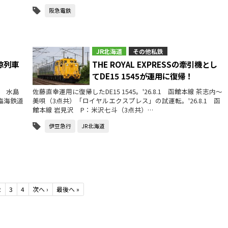
阪急電鉄
JR北海道
その他私鉄
涼列車
THE ROYAL EXPRESSの牽引機とし
てDE15 1545が運用に復帰！
1 水島
佐藤直幸運用に復帰したDE15 1545。'26.8.1 函館本線 茶志内〜
島臨海鉄道
美唄（3点共）「ロイヤルエクスプレス」の試運転。'26.8.1 函
館本線 岩見沢 P：米沢七斗（3点共）…
伊豆急行
JR北海道
2
3
4
次へ
›
最後へ
»