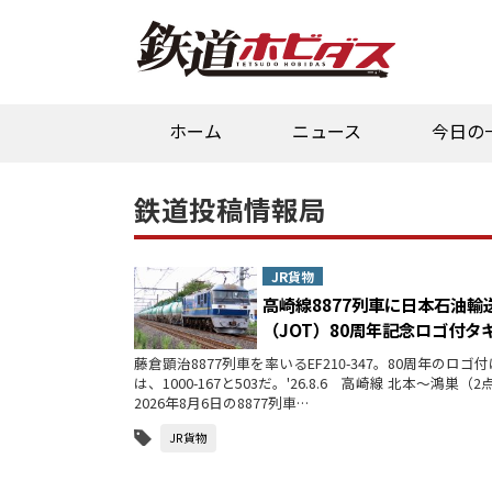
ホーム
ニュース
今日の
鉄道投稿情報局
JR貨物
高崎線8877列車に日本石油輸
（JOT）80周年記念ロゴ付タ
藤倉顕治8877列車を率いるEF210-347。80周年のロゴ
は、1000-167と503だ。'26.8.6 高崎線 北本～鴻巣
2026年8月6日の8877列車…
JR貨物