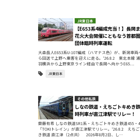
JR東日本
【E653系4編成充当！】長岡
花火大会開催にともなう首都
団体臨時列車運転
大森岳人E653系U-107編成（ハマナス色）が、新潟車
ら回送で上野へ乗客を迎えに走る。'26.8.2 東北本線 
羽横浜から上野東京ライン経由で長岡へ向かうE65…
JR東日本
その他私鉄
しなの鉄道・えちごトキめき
時列車が直江津駅でリレー！
齋藤有希 しなの鉄道SR1系・えちごトキめき鉄道455・4
「TOKIトレイン」が直江津駅でリレー。'26.8.2 えち
き鉄道 直江津（2点共） 2026年8月2日、し…