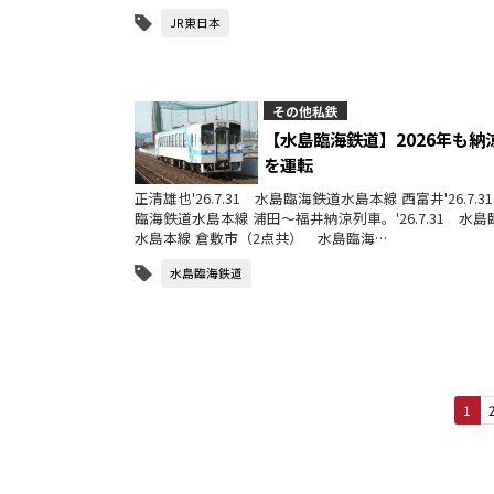
JR東日本
その他私鉄
【水島臨海鉄道】2026年も納
を運転
正清雄也'26.7.31 水島臨海鉄道水島本線 西富井'26.7.3
臨海鉄道水島本線 浦田～福井納涼列車。'26.7.31 水
水島本線 倉敷市（2点共） 水島臨海…
水島臨海鉄道
1