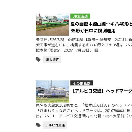
JR北海道
夏の函館本線山線…キハ40形
35形が日中に検測運用
矢吹健児'26.7.28 函館本線 比羅夫〜倶知安（2点共）
架工事が進む中に、検測するキハ40形とマヤ35形。'26.7
館本線 倶知安 2026年7月28日、 函…
JR北海道
その他私鉄
【アルピコ交通】ヘッドマー
尾名高大蔵20103編成に、「松本ぼんぼん」のヘッドマ
「ひまわり×なぎさ」ヘッドマークは、20107編成に掲
出。'26.8.1 アルピコ交通 新村～北新・松本大学前（
アルピコ交通