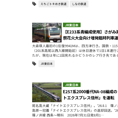
えちごトキめき鉄道
しなの鉄道
JR東日本
【E233系青編成使用】さがみ
祭花火大会向け増発臨時列車
大森瑛人最初の1往復9941Mは、四方津行き。国鉄・11
（201系高尾以西入線開始前）は休日運休で1日1本運行
たが、現在は年に1回見れるかどうかのレア行き先であ
JR東日本
JR東日本
E257系2000番代NA-08編成
トエクスプレス信州」を運転
尾名高大蔵「ナイトエクスプレス信州」。'26.8.1 篠ノ
高原～冠着「ナイトエクスプレス信州」の返却回送。'26
篠ノ井線 西条～明科 2026年7月31日発8月1…