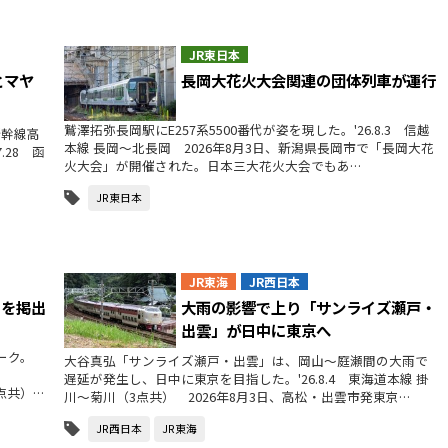
JR東日本
とマヤ
長岡大花火大会関連の団体列車が運行
鷲澤拓弥長岡駅にE257系5500番代が姿を現した。'26.8.3 信越
新幹線高
本線 長岡〜北長岡 2026年8月3日、新潟県長岡市で「長岡大花
.28 函
火大会」が開催された。日本三大花火大会でもあ…
JR東日本
JR東海
JR西日本
クを掲出
大雨の影響で上り「サンライズ瀬戸・
出雲」が日中に東京へ
ーク。
大谷真弘「サンライズ瀬戸・出雲」は、岡山～庭瀬間の大雨で
遅延が発生し、日中に東京を目指した。'26.8.4 東海道本線 掛
3点共）…
川～菊川（3点共） 2026年8月3日、高松・出雲市発東京…
JR西日本
JR東海