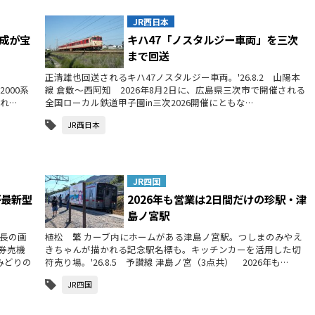
JR西日本
編成が宝
キハ47「ノスタルジー車両」を三次
まで回送
正清雄也回送されるキハ47ノスタルジー車両。'26.8.2 山陽本
000系
線 倉敷～西阿知 2026年8月2日に、広島県三次市で開催される
れ…
全国ローカル鉄道甲子園in三次2026開催にともな…
JR西日本
JR四国
が最新型
2026年も営業は2日間だけの珍駅・津
島ノ宮駅
長の画
植松 繁 カーブ内にホームがある津島ノ宮駅。つしまのみやえ
券売機
きちゃんが描かれる記念駅名標も。キッチンカーを活用した切
みどりの
符売り場。'26.8.5 予讃線 津島ノ宮（3点共） 2026年も…
JR四国