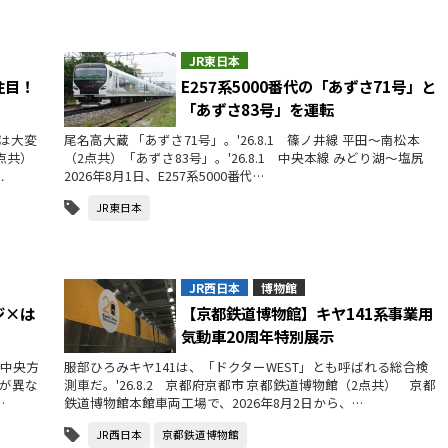
JR東日本
注目！
E257系5000番代の「あずさ71号」と
「あずさ83号」を運転
は大変
尾名高大蔵 「あずさ71号」。'26.8.1 篠ノ井線 平田～南松本
（3点共）
（2点共）「あずさ83号」。'26.8.1 中央本線 みどり湖～塩尻
…
2026年8月1日、E257系5000番代…
JR東日本
JR西日本
博物館
ジ×は
【京都鉄道博物館】キヤ141系事業用
気動車20周年特別展示
生中央方
服部ひろみキヤ141は、「ドクターWEST」とも呼ばれる総合検
ンが異な
測車だ。'26.8.2 京都府京都市 京都鉄道博物館（2点共） 京都
…
鉄道博物館本館車両工場で、2026年8月2日から、…
JR西日本
京都鉄道博物館