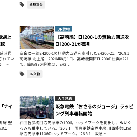
能勢電鉄
JR貨物
湖湖上
【高崎線】EH200-1の無動力回送を
運転
EH200-21が牽引
5系時代
奈良仁一郎EH200-1の無動力回送を牽引したEH200-21。'26.8.1
されてい
高崎線 北上尾 2026年8月1日、高崎機関区EH200の仕業A221
る。…
で、臨時8764列車は、EH2…
JR貨物
大手私鉄
の「ナイ
阪急電鉄「おさるのジョージ」ラッピ
ング列車運転開始
井線 聖
石田哲彦梅田方先頭車の1006。ヘッドマークを掲出し、ぬいぐ
.8.1
るみも乗車している。'26.8.1 阪急電鉄宝塚本線 川西能勢口宝
塚方先頭車1106のヘッドマーク。'26.8.1 阪急…