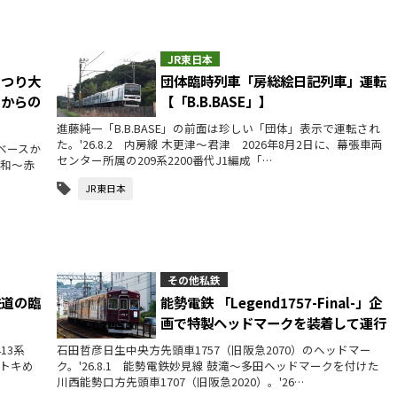
JR東日本
まつり大
団体臨時列車「房総絵日記列車」運転
圏からの
【「B.B.BASE」】
進藤純一「B.B.BASE」の前面は珍しい「団体」表示で運転され
た。'26.8.2 内房線 木更津～君津 2026年8月2日に、幕張車両
両ベースか
センター所属の209系2200番代J1編成「…
浦和～赤
JR東日本
その他私鉄
鉄道の臨
能勢電鉄 「Legend1757-Final-」企
画で特製ヘッドマークを装着して運行
13系
石田哲彦日生中央方先頭車1757（旧阪急2070）のヘッドマー
ごトキめ
ク。'26.8.1 能勢電鉄妙見線 鼓滝～多田ヘッドマークを付けた
川西能勢口方先頭車1707（旧阪急2020）。'26…