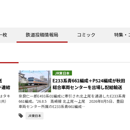
一枚
鉄道投稿情報局
コミック
特集・
JR東日本
送
E233系青661編成＋P524編成が秋田
キ連結
総合車両センターを出場し配給輸送
付はタキ
奈良仁一郎E493系01編成に牽引され北上尾を通過したE233系青
（2点共）
661編成。'26.8.5 高崎線 北上尾～上尾 2026年8月5日、豊田
車両センター所属のE233系青661編成…
JR東日本