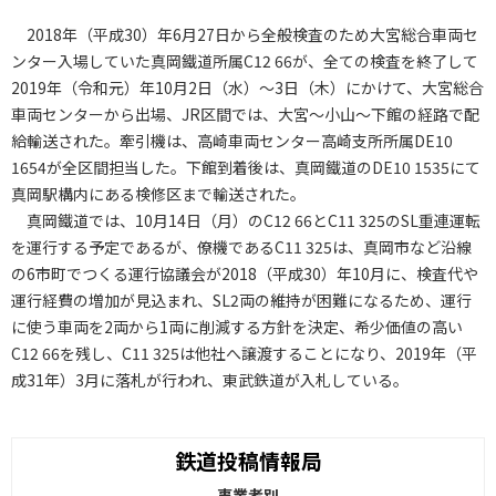
2018年（平成30）年6月27日から全般検査のため大宮総合車両セ
ンター入場していた真岡鐵道所属C12 66が、全ての検査を終了して
2019年（令和元）年10月2日（水）～3日（木）にかけて、大宮総合
車両センターから出場、JR区間では、大宮～小山～下館の経路で配
給輸送された。牽引機は、高崎車両センター高崎支所所属DE10
1654が全区間担当した。下館到着後は、真岡鐵道のDE10 1535にて
真岡駅構内にある検修区まで輸送された。
真岡鐵道では、10月14日（月）のC12 66とC11 325のSL重連運転
を運行する予定であるが、僚機であるC11 325は、真岡市など沿線
の6市町でつくる運行協議会が2018（平成30）年10月に、検査代や
運行経費の増加が見込まれ、SL2両の維持が困難になるため、運行
に使う車両を2両から1両に削減する方針を決定、希少価値の高い
C12 66を残し、C11 325は他社へ譲渡することになり、2019年（平
成31年）3月に落札が行われ、東武鉄道が入札している。
鉄道投稿情報局
事業者別