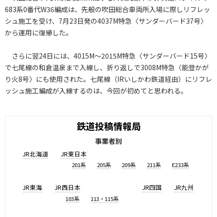
683系0番代W36編成は、先般の吹田総合車両所入場に際しリフレッ
シュ施工を受け、7月23日発の4037M特急〈サンダーバード37号〉
から運用に復帰した。
さらに翌24日には、4015M～2015M特急〈サンダーバード15号〉
で七尾線の和倉温泉まで入線し、折り返しで3008M特急〈能登かが
り火8号〉にも使用された。七尾線（IRいしかわ鉄道経由）にリフレ
ッシュ施工編成が入線するのは、今回が初めてと思われる。
鉄道投稿情報局
事業者別
JR北海道
JR東日本
201系
205系
209系
211系
E233系
JR東海
JR西日本
JR四国
JR九州
103系
113・115系