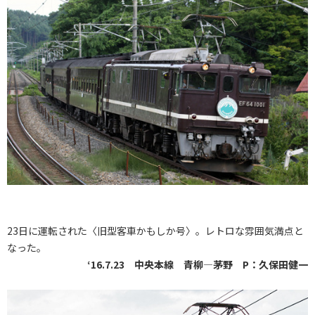
23日に運転された〈旧型客車かもしか号〉。レトロな雰囲気満点と
なった。
‘16.7.23 中央本線 青柳―茅野 P：久保田健一