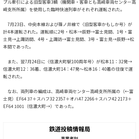
プル牽引による旧型客車3輌（機関車・客車とも高崎車両センター高
崎支所所属）を使用した臨時快速列車がそれぞれ運転された。
7月23日、中央本線および篠ノ井線で〈旧型客車かもしか号〉が
計4本運転された。運転順に2号・松本→辰野→富士見間、1号・富
士見→上諏訪間、4号・上諏訪→富士見間、3号・富士見→辰野→松
本間であった。
また、翌7月24日に〈信濃大町駅100周年号〉が松本11：32発→
信濃大町12：36着、信濃大町14：47発～松本16：40着の往復で運
転された。
なお、両列車の編成は、高崎車両センター高崎支所所属の（←富
士見）EF64 37＋スハフ32 2357＋オハ47 2266＋スハフ42 2173＋
EF64 1001（信濃大町→）であった。
鉄道投稿情報局
事業者別