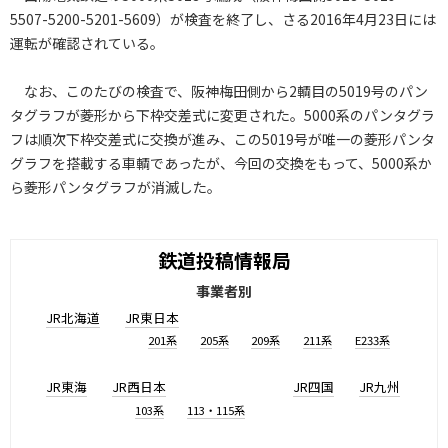
5507-5200-5201-5609）が検査を終了し、さる2016年4月23日には
運転が確認されている。
なお、このたびの検査で、阪神梅田側から2輌目の5019号のパン
タグラフが菱形から下枠交差式に変更された。5000系のパンタグラ
フは順次下枠交差式に交換が進み、この5019号が唯一の菱形パンタ
グラフを搭載する車輌であったが、今回の交換をもって、5000系か
ら菱形パンタグラフが消滅した。
鉄道投稿情報局
事業者別
JR北海道
JR東日本
201系
205系
209系
211系
E233系
JR東海
JR西日本
JR四国
JR九州
103系
113・115系