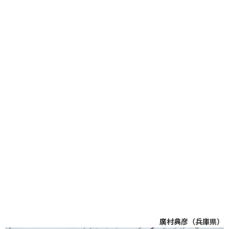
廣村典彦（兵庫県）