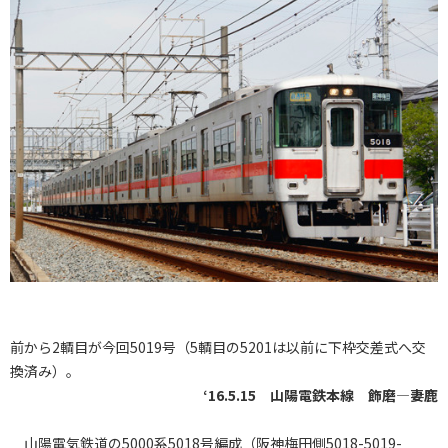
前から2輌目が今回5019号（5輌目の5201は以前に下枠交差式へ交
換済み）。
‘16.5.15 山陽電鉄本線 飾磨―妻鹿
山陽電気鉄道の5000系5018号編成（阪神梅田側5018-5019-