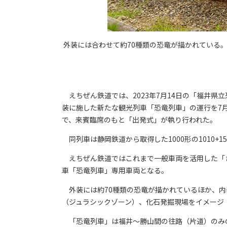
外装には合わせて約70種類の恐竜が描かれている
えちぜん鉄道では、2023年7月14日の「福井県
装に施した新たな観光列車「恐竜列車」の運行を7月
で、来賓臨席のもと「出発式」が執り行われた。
同列車は静岡鉄道から取得した1000形の1010+151
えちぜん鉄道ではこれまで一般車両を活用した「き
車「恐竜列車」専用車両となる。
外装には約70種類の恐竜が描かれているほか、内
（ジュラシックゾーン）、化石発掘現場をイメージ
「恐竜列車」は福井～勝山間の往路（片道）のみの運