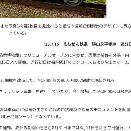
。また写真1枚目2枚目を見比べると編成の運転台側前後のデザインも異
っている。
‘23.7.15 えちぜん鉄道 勝山永平寺線 追分
立恐竜博物館」のリニューアルオープンに合わせ、恐竜の装飾を外装・内
15日より開始。運行初日は福井駅1Fのコンコースおよび階上のホーム
0編成を改造した、MC8000形の8001+8002編成で運転される。
ょうりゅう電車」を運行していたが、今回登場したMC8000形は観光
装は車両別に恐竜の生きた時代の自然環境や恐竜のモニュメントを配置
（化石発掘ゾーン）となっている。
転、夏休み期間中を含む8月31日までは8月11日を除き毎日運行、9