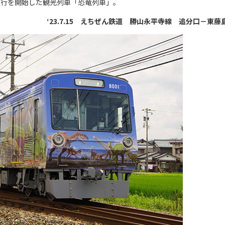
運行を開始した観光列車「恐竜列車」。
‘23.7.15 えちぜん鉄道 勝山永平寺線 追分口－東藤