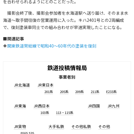
を合わせられるようにとのことだった。
撮影会終了後、撮影会参加者を水海道駅へ送り届け、そのまま水
海道～取手間往復の営業運用に入った。キハ2401号との2両編成
で、復刻塗装車同士での組み合わせが早速実現したことになる。
■
関連記事
🔶
関東鉄道常総線で昭和40〜60年代の塗装を復刻
鉄道投稿情報局
事業者別
JR北海道
JR東日本
201系
205系
209系
211系
E233系
JR東海
JR西日本
JR四国
JR九州
103系
113・115系
JR貨物
大手私鉄
その他私鉄
その他
EF65 535