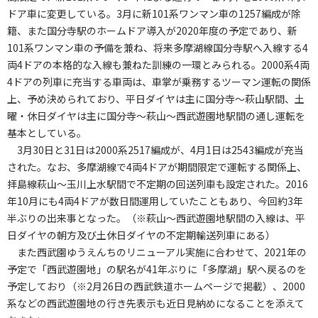
ドア車に変更している。3月に新101系ワンマン車の1257編成が除
籍、また国分寺駅のホームドア導入が2020年度の予定であり、新
101系ワンマン車の予備を兼ね、将来多摩湖線国分寺駅へ入線する4
両4ドアの本格的な入線も兼ねた訓練の一環とみられる。2000系4両
4ドアの列車に充当する車両は、車掌が乗務するツーマン運転の関係
上、予め決められており、平日ダイヤは主に国分寺～萩山駅間、土
曜・休日ダイヤは主に国分寺～萩山～西武遊園地駅間の通し運転を
基本としている。
3月30日と31日は2000系2517編成が、4月1日は2543編成が充当
された。なお、多摩湖線で4両4ドアが期間限定で運転する関係上、
拝島線萩山～玉川上水駅間で不定期の回送列車も設定された。2016
年10月にも4両4ドアが数日間運用していたこともあり、今回約3年
半ぶりの出来事となった。（※萩山～西武遊園地駅間の入線は、平
日ダイヤの朝方及び土休日ダイヤの不定期輸送列車にある）
また西武園ゆうえんちのリニューアル実施に合わせて、2021年の
予定で「西武遊園地」の駅名が41年ぶりに「多摩湖」駅へ戻るのを
予定しており（※2月26日の西武鉄道ホームページで掲載）、2000
系などの西武遊園地の行き先表示も近日見納めになることを添えて