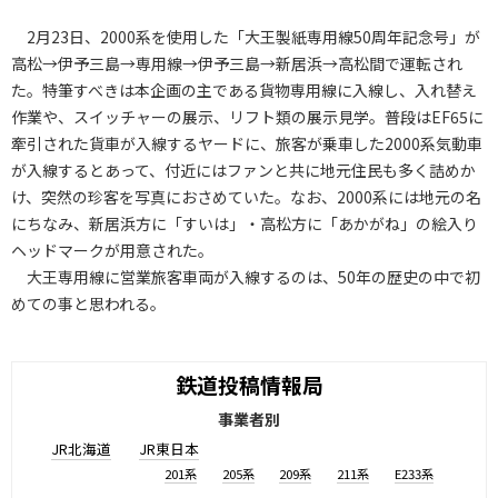
2月23日、2000系を使用した「大王製紙専用線50周年記念号」が
高松→伊予三島→専用線→伊予三島→新居浜→高松間で運転され
た。特筆すべきは本企画の主である貨物専用線に入線し、入れ替え
作業や、スイッチャーの展示、リフト類の展示見学。普段はEF65に
牽引された貨車が入線するヤードに、旅客が乗車した2000系気動車
が入線するとあって、付近にはファンと共に地元住民も多く詰めか
け、突然の珍客を写真におさめていた。なお、2000系には地元の名
にちなみ、新居浜方に「すいは」・高松方に「あかがね」の絵入り
ヘッドマークが用意された。
大王専用線に営業旅客車両が入線するのは、50年の歴史の中で初
めての事と思われる。
鉄道投稿情報局
事業者別
JR北海道
JR東日本
201系
205系
209系
211系
E233系