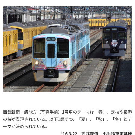
西武新宿・飯能方（写真手前）1号車のテーマは「春」、芝桜や長瀞
の桜が表現されている。以下1輌ずつ、「夏」、「秋」、「冬」とテ
ーマが決められている。
‘16.3.22 西武鉄道 小手指車両基地