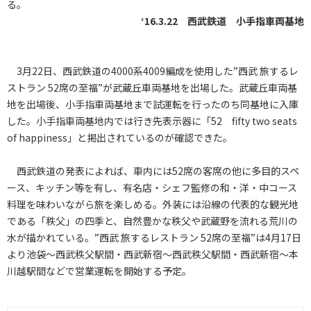
る。
‘16.3.22 西武鉄道 小手指車両基地
3月22日、西武鉄道の4000系4009編成を使用した”西武 旅するレ
ストラン 52席の至福”が武蔵丘車両基地を出場した。武蔵丘車両基
地を出場後、小手指車両基地まで試運転を行ったのち同基地に入庫
した。小手指車両基地内では行き先表示器に「52 fifty two seats
of happiness」と掲出されているのが確認できた。
西武鉄道の発表によれば、車内には52席の客席の他に多目的スペ
ース、キッチン等を有し、有名店・シェフ監修の和・洋・中コース
料理を味わいながら旅を楽しめる。外装には沿線の代表的な観光地
である「秩父」の四季と、自然豊かな秩父や武蔵野を流れる荒川の
水が描かれている。”西武 旅するレストラン 52席の至福”は4月17日
より池袋～西武秩父駅間・西武新宿～西武秩父駅間・西武新宿～本
川越駅間などで営業運転を開始する予定。