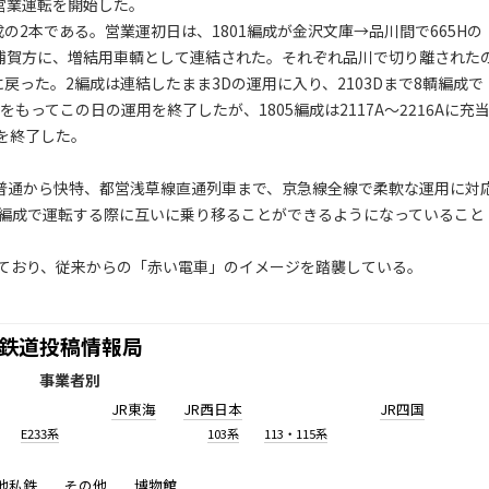
の営業運転を開始した。
成の2本である。営業運初日は、1801編成が金沢文庫→品川間で665Hの
Bの浦賀方に、増結用車輌として連結された。それぞれ品川で切り離された
った。2編成は連結したまま3Dの運用に入り、2103Dまで8輌編成で
をもってこの日の運用を終了したが、1805編成は2117A～2216Aに充
用を終了した。
、普通から快特、都営浅草線直通列車まで、京急線全線で柔軟な運用に対
輌編成で運転する際に互いに乗り移ることができるようになっていること
ており、従来からの「赤い電車」のイメージを踏襲している。
鉄道投稿情報局
事業者別
JR東海
JR西日本
JR四国
E233系
103系
113・115系
他私鉄
その他
博物館