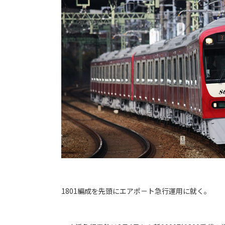
1801編成を先頭にエアポ－ト急行運用に就く。