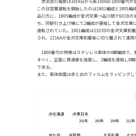
京浜急行電鉄は3月4日から新1000形1800番代
この日営業運転を開始したのは1801編成と1805編
品川方に、1805編成が金沢文庫→品川間で601
ち、同駅引き上げ線にて2編成が連結して金沢文庫に戻
運転されていた。1801編成は2103Dの金沢文庫到着
され、2216Aが金沢文庫到着後に切り離されて運
1800番代の特徴はステンレス車体の4輌編成で
すべく、正面に貫通扉を設置し、2編成を連結し8
である。
また、車体側面は赤と白のフィルムをラッピングし
JR北海道
JR東日本
201系
205系
209系
211系
JR九州
JR貨物
大手私鉄
その