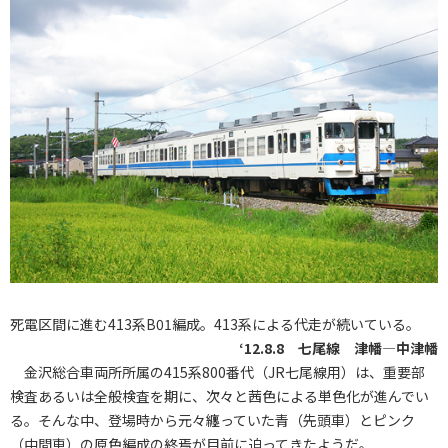
死電区間に進む413系B01編成。413系による代走が続いている。
‘12.8.8 七尾線 津幡―中津幡
金沢総合車両所所属の415系800番代（JR七尾線用）は、重要部
検査あるいは全般検査を期に、次々と茜色による単色化が進んでい
る。そんな中、登場時から元々纏っていた青（先頭車）とピンク
（中間車）の原色編成の終焉が目前に迫ってきたようだ。