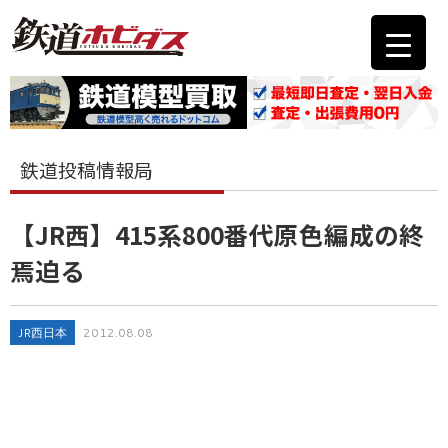
鉄道投稿情報局
【JR西】415系800番代原色編成の終
焉迫る
JR西日本
2012.08.08