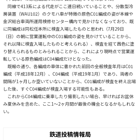
同線で413系による代走がここ連日続いていることや、分散型冷
房装置（WAU102）のクモハ車が特徴の原色C01編成の姿が本線や
金沢総合車両所運用検修センター構内で見かけなくなっており、既
に同編成は同松任本所に検査入場したものと思われ（7月29日
（日）の朝に営業運転中のC01編成の姿を見かけていることから、
それ以降に検査入場したものと考えられる）、検査を経て茜色に塗
り替えられるものとみられることから、これにより現時点で営業運
転している原色編成はC04編成だけとなった。
既報の通り、各編成の車体に書かれた前回の全般検査年月はC01
編成（平成18年12月）、C04編成（平成19年1月）であり、両者の
間隔が1ヶ月しか空いていないことから、C01編成が検査を終え出場
した後、すぐC04編成が検査入場する可能性もある。
これからC04編成に乗車したり撮影したい場合、早ければお盆休
み夏休みを含めた、ここ1～2ヶ月間が最後の機会となるかもしれな
い。
鉄道投稿情報局