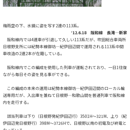
梅雨空の下、水鏡に姿を写す2連の113系。
‘12.6.18 阪和線 長滝―新家
阪和線内では4連車が引退して久しい113系だが、吹田総合車両所
日根野支所には紀勢本線御坊―紀伊田辺間で運用される113系中間
車改造の2連2本が在籍している。
阪和線内でこの編成を使用した列車が運転されており、一日1往復
ながら毎日その姿を見る事ができる。
この編成の本来の運用は紀勢本線御坊―紀伊田辺間のローカル輸
送専用だが、入出庫を兼ねて日根野―和歌山間を普通列車で阪和線
内を走行する。
該当列車は下り（日根野発紀伊田辺行）3501H～321M、上り（紀
伊田辺発日根野行）398M～3726Hで、日根野以南の初電及び終電と
なっている。