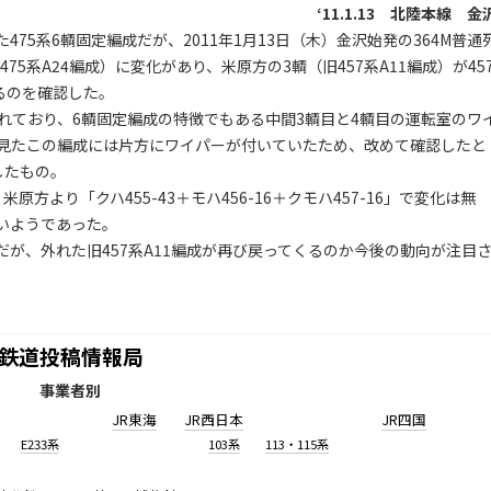
‘11.1.13 北陸本線 金
5系6輌固定編成だが、2011年1月13日（木）金沢始発の364M普通
475系A24編成）に変化があり、米原方の3輌（旧457系A11編成）が45
るのを確認した。
れており、6輌固定編成の特徴でもある中間3輌目と4輌目の運転室のワ
見たこの編成には片方にワイパーが付いていたため、改めて確認したと
したもの。
方より「クハ455-43＋モハ456-16＋クモハ457-16」で変化は無
いようであった。
が、外れた旧457系A11編成が再び戻ってくるのか今後の動向が注目
鉄道投稿情報局
事業者別
JR東海
JR西日本
JR四国
E233系
103系
113・115系