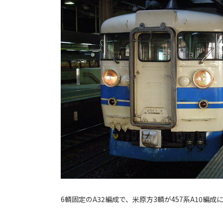
6輌固定のA32編成で、米原方3輌が457系A10編