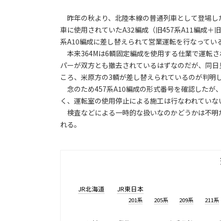
昨年の秋より、北陸本線の普通列車として登場した47
車に使用されていたA32編成（旧457系A11編成＋旧
系A10編成に差し替えられて営業運転を行なってい
本来364Mは6輌固定編成を使用する仕業で運転さ
パーが双方とも撤去されているはずなのだが、同日
ころ、米原方の3輌が差し替えられているのが判明
念のため457系A10編成の形式番号を確認したが、米原
く、運転室の使用停止による施工は行なわれていな
検査などによる一時的な扱いなのかどうかは不明だ
れる。
JR北海道
JR東日本
201系
205系
209系
211系