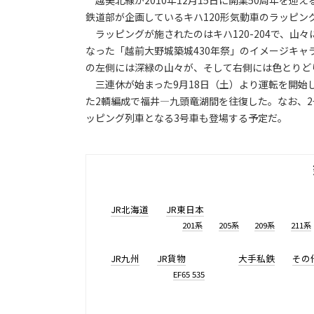
越美北線が2010年12月15日に開業50周年を
鉄道部が企画しているキハ120形気動車のラッピン
ラッピングが施されたのはキハ120-204で、山
なった「越前大野城築城430年祭」のイメージキ
の左側には深緑の山々が、そして右側には色とりど
三連休が始まった9月18日（土）より運転を開始し
た2輌編成で福井―九頭竜湖間を往復した。なお、2
ッピング列車となる3号車も登場する予定だ。
JR北海道
JR東日本
201系
205系
209系
211系
JR九州
JR貨物
大手私鉄
その
EF65 535