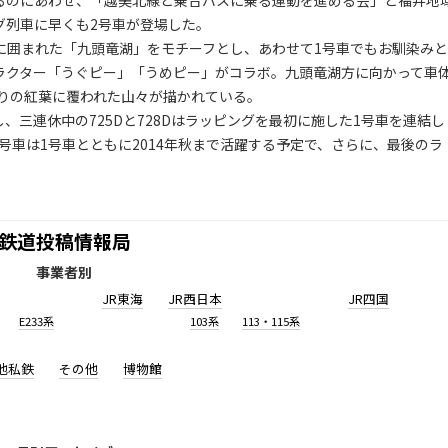
迎えるのにあわせ、「越美北線と乗合バスに乗る運動を進める会」と福井地
グ列車に早くも2号車が登場した。
々に囲まれた「九頭竜湖」をモチーフとし、あわせて1号車でもお馴染みと
ャラクター「うぐピー」「うめピー」がコラボ。九頭竜湖方に向かって車
りの紅葉に覆われた山々が描かれている。
、三連休中の725Dと728Dはラッピングを最初に施した1号車を連結し
号車は1号車とともに2014年秋まで活躍する予定で、さらに、最後のラ
鉄道投稿情報局
事業者別
JR東海
JR西日本
JR四国
E233系
103系
113・115系
他私鉄
その他
博物館