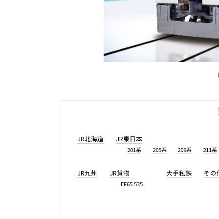
JR北海道
JR東日本
201系
205系
209系
211系
JR九州
JR貨物
大手私鉄
その
EF65 535