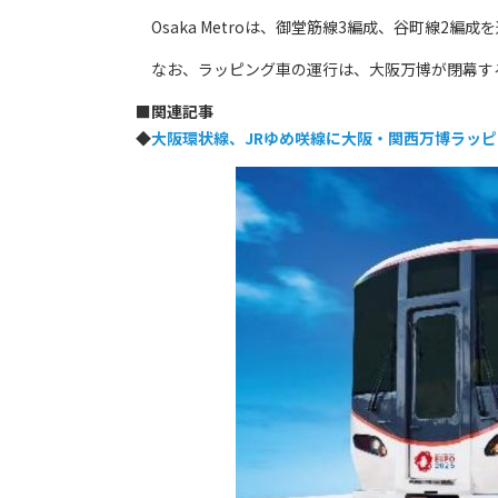
Osaka Metroは、御堂筋線3編成、谷町線2
なお、ラッピング車の運行は、大阪万博が閉幕する2
■
関連記事
◆
大阪環状線、JRゆめ咲線に大阪・関西万博ラッ