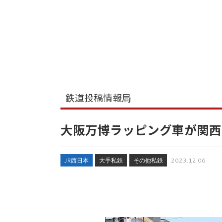
鉄道投稿情報局
大阪万博ラッピング車が関西
JR西日本
大手私鉄
その他私鉄
2023.12.06