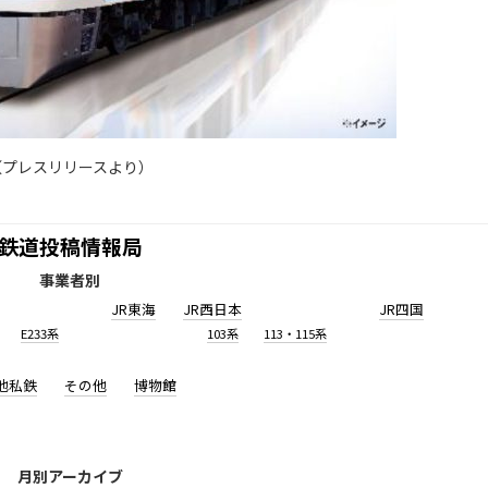
（プレスリリースより）
鉄道投稿情報局
事業者別
JR東海
JR西日本
JR四国
E233系
103系
113・115系
他私鉄
その他
博物館
月別アーカイブ