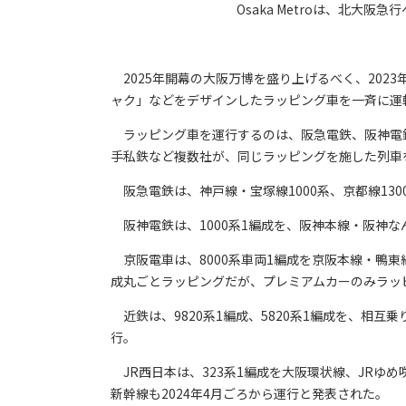
Osaka Metroは、北大
2025年開幕の大阪万博を盛り上げるべく、2023
ャク」などをデザインしたラッピング車を一斉に運
ラッピング車を運行するのは、阪急電鉄、阪神電鉄、京
手私鉄など複数社が、同じラッピングを施した列車
阪急電鉄は、神戸線・宝塚線1000系、京都線13
阪神電鉄は、1000系1編成を、阪神本線・阪神
京阪電車は、8000系車両1編成を京阪本線・鴨東線
成丸ごとラッピングだが、プレミアムカーのみラッ
近鉄は、9820系1編成、5820系1編成を、相
行。
JR西日本は、323系1編成を大阪環状線、JRゆ
新幹線も2024年4月ごろから運行と発表された。