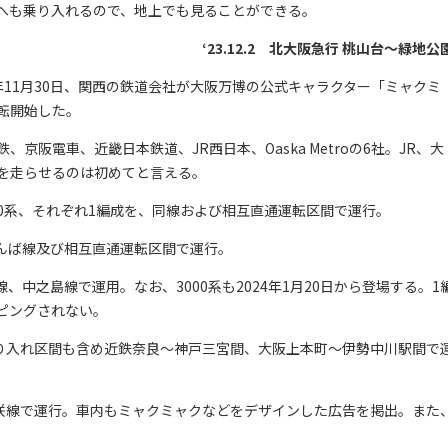
阪急行へも乗り入れるので、地上でも見ることができる。
‘23.12.2 北大阪急行 桃山台～緑地公
年11月30日、関西の鉄道会社が大阪万博の公式キャラクター「ミャクミ
転開始した。
阪電車、近畿日本鉄道、JR西日本、Oaska Metroの6社。JR、大
を走らせるのは初めてと言える。
00系、それぞれ1編成を、同線および相互直通運転区間で運行。
なんば線及び相互直通運転区間で運行。
、中之島線で運用。なお、3000系も2024年1月20日から登場する。1
ピングされない。
互乗り入れ区間も含め近鉄奈良～神戸三宮間、大阪上本町～伊勢中川駅間で
め咲線で運行。車内もミャクミャクなどをデザインした広告を掲出。また