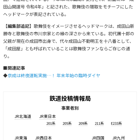
田山開運号 令和4年」と記された、歌舞伎の隈取をモチーフにした
ヘッドマークが表記されている。
【
編集部追記
】歌舞伎をイメージさせるヘッドマークは、成田山新
勝寺と歌舞伎の市川宗家との縁の深さから来ている。初代團十郎の
父親が現在の成田市出身で、代々成田山不動明王を十八番として、
「成田屋」とも呼ばれていることは歌舞伎ファンならご存じの通
り。
■
関連記事
◆
京成は終夜運転実施…！ 年末年始の臨時ダイヤ
鉄道投稿情報局
事業者別
JR北海道
JR東日本
201系
205系
209系
211系
E233系
JR東海
JR西日本
JR四国
JR九州