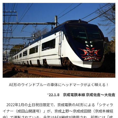
AE形のウインドブルーの車体にヘッドマークがよく映える！
‘22.1.8 京成電鉄本線 京成佐倉～大佐倉
2022年1月の土日祝日限定で、京成電鉄のAE形による「シティラ
イナー（成田山開運号）」が、京成上野～京成成田間（京成本線経
由）で運転されている。今年はAE8編成が使用され、前面には「成