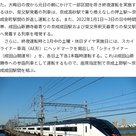
た。大晦日の夜から元日の朝にかけて一部区間を除き終夜運転を実施す
るほか、柴又駅発着の列車は、京成高砂駅で乗り換えなしの押上駅～京
成金町駅間の折返し運転となる。また、2022年1月1日～3日の日中時間
帯、成田山新勝寺最寄りの京成成田駅および柴又帝釈天最寄りの柴又駅
へ発着する列車を増発する。
さらに、終夜運転時と1月中の土曜・休日ダイヤ実施日には、スカイ
ライナー車両（AE形）にヘッドマークを掲出した「シティライナー
（成田山開運号）」を、各日上下各1本臨時運転する。これは成田山新
勝寺への参詣列車として運転するもので、座席指定制で京成上野駅～京
成成田駅間を結ぶ。