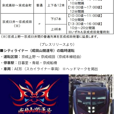
（プレスリリースより）
■
シティライナー（成田山開運号）の臨時運転
・
運転区間
：京成上野 ～ 京成成田（京成本線経由）
・
停車駅
：日暮里・青砥・京成船橋
・
車両
：AE形（スカイライナー車両） ※ヘッドマークを掲出