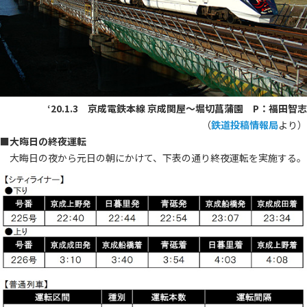
‘20.1.3 京成電鉄本線 京成関屋〜堀切菖蒲園 P：福田智志
（
鉄道投稿情報局
より）
■
大晦日の終夜運転
大晦日の夜から元日の朝にかけて、下表の通り終夜運転を実施する。