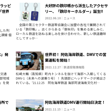
るラッピ
大好評の鉄印帳から派生したアクセサ
「世界
リー、「鉄印キーホルダー」誕生!!
2022.06.10｜ニュース
全国の第三セクター鉄道等協議会に加盟の各社で展開されて
いる「鉄印帳」。古くからある「御朱印」を集める楽しみと、
した列
ローカル鉄道を訪ねる楽しみを掛け合わせた、新しい鉄道趣味
土讃線 佃
としてすっか…
ぷ」発
世界初！ 阿佐海岸鉄道、DMVでの営
業運転を開始！
2021.12.27｜鉄道投稿情報局
部交通
松崎大輔（高知県）町内トンネルを抜けて海部へ入線してくる
部地域
DMV-1（未来への波乗り号）！ 先頭部にヘッドマークが掲出さ
」を発
れている。'21.12.25 阿佐海岸鉄道 海部阿波海南文化村…
各所で
阿佐海岸鉄道DMV運行開始日決定！
2021.11.15｜ニュース