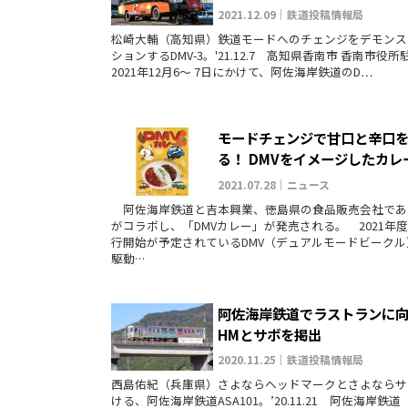
2021.12.09｜鉄道投稿情報局
松崎大輔（高知県）鉄道モードへのチェンジをデモンス
ションするDMV-3。'21.12.7 高知県香南市 香南市
2021年12月6～ 7日にかけて、阿佐海岸鉄道のD…
モードチェンジで甘口と辛口
る！ DMVをイメージしたカレ
2021.07.28｜ニュース
阿佐海岸鉄道と吉本興業、徳島県の食品販売会社であ
がコラボし、「DMVカレー」が発売される。 2021年
行開始が予定されているDMV（デュアルモードビークル
駆動…
阿佐海岸鉄道でラストランに
HMとサボを掲出
2020.11.25｜鉄道投稿情報局
西島佑紀（兵庫県）さよならヘッドマークとさよならサ
ける、阿佐海岸鉄道ASA101。’20.11.21 阿佐海岸