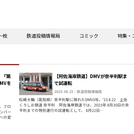
一枚
鉄道投稿情報局
コミック
特集・
】「第
【阿佐海岸鉄道】DMVが奈半利駅ま
MVを
で試運転
2023.08.23｜鉄道投稿情報局
松崎大輔（高知県）奈半利駅に現れたDMV3号。'23.8.22 土佐
くろしお鉄道 奈半利 阿佐海岸鉄道では、2023年 8月30日の奈
。フロ
半利までの特別運行の試運転として、 8月22日…
ンバー
への変