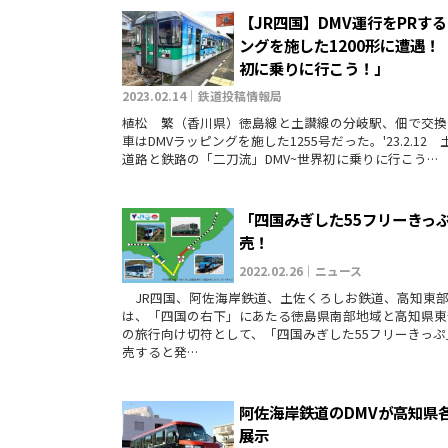
【JR四国】DMV運行をPRす
ングを施した1200形に遭遇！
初に乗りに行こう！」
2023.02.14｜鉄道投稿情報局
植松 繁（香川県）徳島線と土讃線の分岐駅、佃で交換
車はDMVラッピングを施した1255号だった。'23.2.12 
道路と鉄路の「二刀流」DMV~世界初に乗りに行こう…
「四国みぎした55フリーきっ
売！
2022.02.26｜ニュース
JR四国、阿佐海岸鉄道、土佐くろしお鉄道、高知東
は、「四国の右下」にあたる徳島県南部地域と高知県東
の旅行向け切符として、「四国みぎした55フリーきっぷ
売すると発…
阿佐海岸鉄道のDMVが高知県
展示