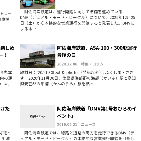
阿佐海岸鉄道は、運行開始に向けて準備を進めている
トレー
DMV（デュアル・モード・ビークル）について、2021年12月25
役所駐車場
日（土）から本格的な営業運行を開始すると発表した。DMVに
よる本…
を楽しめ
阿佐海岸鉄道、ASA-100・300形運行
ー！
最後の日
2020.12.06｜特集・コラム
る丸本
取材日：’20.11.30text ＆ photo （特記以外）: ふくしま・さぎ
度内の運
す 2020年11月30日、徳島県海部郡の海部（かいふ）駅と高知
）は、
県安芸郡の甲浦（かんのうら）駅を結…
向けた
阿佐海岸鉄道「DMV第1号おひろめイ
ベント」
2019.02.21｜ニュース
ボをつ
阿佐海岸鉄道では、線路と道路の両方を走行できるDMV（デ
鉄道 甲浦
ュアル・モード・ビークル）の本格的な営業運行開始を目指し