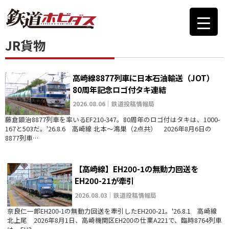
JR貨物
高崎線8877列車に日本石油輸送（JOT）
80周年記念ロゴ付タキ連結
2026.08.06｜鉄道投稿情報局
藤倉顕治8877列車を率いるEF210-347。80周年のロゴ付はタキは、1000-
167と503だ。'26.8.6 高崎線 北本～鴻巣（2点共） 2026年8月6日の
8877列車…
【高崎線】EH200-1の無動力回送を
EH200-21が牽引
2026.08.03｜鉄道投稿情報局
奈良仁一郎EH200-1の無動力回送を牽引したEH200-21。'26.8.1 高崎線
北上尾 2026年8月1日、高崎機関区EH200の仕業A221で、臨時8764列車