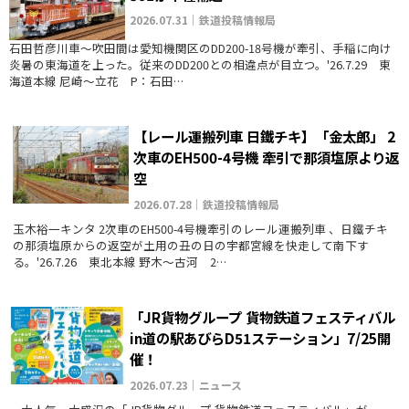
2026.07.31｜鉄道投稿情報局
石田哲彦川車～吹田間は愛知機関区のDD200-18号機が牽引、手稲に向け
炎暑の東海道を上った。従来のDD200との相違点が目立つ。'26.7.29 東
海道本線 尼崎～立花 P：石田…
【レール運搬列車 日鐵チキ】「金太郎」 2
次車のEH500-4号機 牽引で那須塩原より返
空
2026.07.28｜鉄道投稿情報局
玉木裕一キンタ 2次車のEH500-4号機牽引のレール運搬列車 、日鐵チキ
の那須塩原からの返空が土用の丑の日の宇都宮線を快走して南下す
る。'26.7.26 東北本線 野木～古河 2…
「JR貨物グループ 貨物鉄道フェスティバル
in道の駅あびらD51ステーション」7/25開
催！
2026.07.23｜ニュース