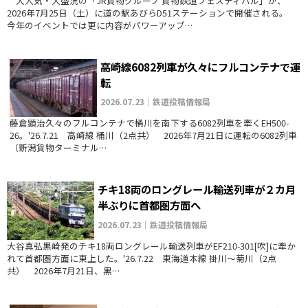
大人気・大盛況の「JR貨物グループ 貨物鉄道フェスティバル」が、
2026年7月25日（土）に道の駅あびらD51ステーションで開催される。
今年のイベントでは更に内容がパワーアップ…
高崎線6082列車が久々にフルコンテナで運
転
2026.07.23｜鉄道投稿情報局
藤倉顕治久々のフルコンテナで桶川を南下する6082列車を牽くEH500-
26。'26.7.21 高崎線 桶川（2点共） 2026年7月21日に運転の6082列車
（新潟貨物ターミナル…
チキ18両のロングレール輸送列車が２カ月
半ぶりに首都圏方面へ
2026.07.23｜鉄道投稿情報局
大谷真弘黒崎発のチキ18両ロングレール輸送列車がEF210-301[吹]に牽か
れて首都圏方面に東上した。'26.7.22 東海道本線 掛川～菊川（2点
共） 2026年7月21日、黒…