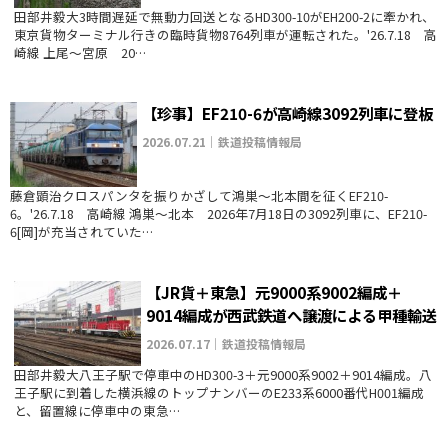
田部井毅大3時間遅延で無動力回送となるHD300-10がEH200-2に牽かれ、
東京貨物ターミナル行きの臨時貨物8764列車が運転された。'26.7.18 高
崎線 上尾～宮原 20…
【珍事】EF210-6が高崎線3092列車に登板
2026.07.21｜鉄道投稿情報局
藤倉顕治クロスパンタを振りかざして鴻巣～北本間を征くEF210-
6。'26.7.18 高崎線 鴻巣～北本 2026年7月18日の3092列車に、EF210-
6[岡]が充当されていた…
【JR貨＋東急】元9000系9002編成＋
9014編成が西武鉄道へ譲渡による甲種輸送
2026.07.17｜鉄道投稿情報局
田部井毅大八王子駅で停車中のHD300-3＋元9000系9002＋9014編成。八
王子駅に到着した横浜線のトップナンバーのE233系6000番代H001編成
と、留置線に停車中の東急…