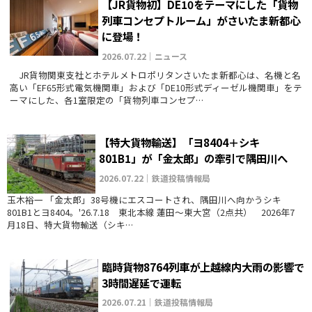
【JR貨物初】DE10をテーマにした「貨物
列車コンセプトルーム」がさいたま新都心
に登場！
2026.07.22｜ニュース
JR貨物関東支社とホテルメトロポリタンさいたま新都心は、名機と名
高い「EF65形式電気機関車」および「DE10形式ディーゼル機関車」をテ
ーマにした、各1室限定の「貨物列車コンセプ…
【特大貨物輸送】「ヨ8404＋シキ
801B1」が「金太郎」の牽引で隅田川へ
2026.07.22｜鉄道投稿情報局
玉木裕一 「金太郎」38号機にエスコートされ、隅田川へ向かうシキ
801B1とヨ8404。'26.7.18 東北本線 蓮田～東大宮（2点共） 2026年7
月18日、特大貨物輸送（シキ…
臨時貨物8764列車が上越線内大雨の影響で
3時間遅延で運転
2026.07.21｜鉄道投稿情報局