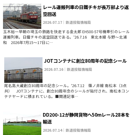
レール運搬列車の日鐵チキが長万部より返
空回送
2026.07.17｜鉄道投稿情報局
玉木裕一早朝の埼玉の鉄路を快走する金太郎 EH500-57号機牽引のレール
運搬列車。日鐵チキの返空回送である。'26.7.16 東北本線 与野～北浦
和 2026年7月15〜17日に…
JOTコンテナに創立80周年の記念シール
2026.07.16｜鉄道投稿情報局
尾名高大蔵創立80周年の記念シール。'26.7.12 篠ノ井線 南松本（3点
共） JOTコンテナに、創立80周年念のシールが貼付され、南松本コン
テナヤードに積まれている。■関連記事…
DD200-12が静岡貨物へ50mレール28本を
輸送
2026.07.14｜鉄道投稿情報局