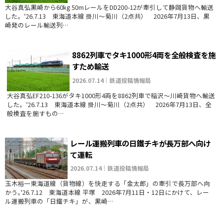
大谷真弘黒崎から60kg 50mレールをDD200-12が牽引して静岡貨物へ輸送
した。'26.7.13 東海道本線 掛川～菊川（2点共） 2026年7月13日、黒
崎発のレール輸送列…
8862列車でタキ1000形4両を全般検査を施
すため輸送
2026.07.14｜鉄道投稿情報局
大谷真弘EF210-136がタキ1000形4両を8862列車で稲沢～川崎貨物へ輸送
した。'26.7.13 東海道本線 掛川～菊川（2点共） 2026年7月13日、全
般検査を施すもの…
レール運搬列車の日鐵チキが長万部へ向け
て運転
2026.07.14｜鉄道投稿情報局
玉木裕一東海道線（貨物線）を快走する「金太郎」の牽引で長万部へ向
かう｡'26.7.12 東海道本線 平塚 2026年7月11日・12日にかけて、レー
ル運搬列車の「日鐵チキ」が、黒崎…