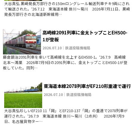
大谷真弘 黒崎発長万部行きの150mロングレール輸送列車チキ9両にされ
て輸送された。'26.7.12 東海道本線 掛川～菊川 2026年7月11日、黒崎
発長万部行きの北海道新幹線用…
高崎線2091列車に金太トップことEH500-
1が登板
2026.07.10｜鉄道投稿情報局
藤倉顕治2091列車を率いて高崎線を北上するEH500-1。'26.7.9 高崎線
北本～鴻巣 2026年7月9日の2091列車に、金太トップことEH500-1が登
板していた。同列…
東海道本線2078列車がEF210形重連で運行
2026.07.10｜鉄道投稿情報局
大谷真弘珍しいEF210 11「岡」とEF210-137「岡」の重連で2078列車が
運行された。'26.7.9 東海道本線 掛川～菊川（2点共） 2026年7月9
日、名古屋貨物ター…