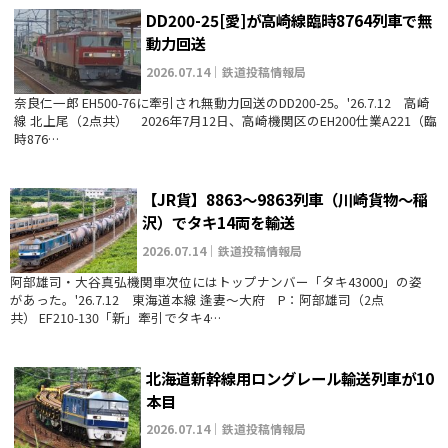
DD200-25[愛]が高崎線臨時8764列車で無
動力回送
2026.07.14｜鉄道投稿情報局
奈良仁一郎 EH500-76に牽引され無動力回送のDD200-25。'26.7.12 高崎
線 北上尾（2点共） 2026年7月12日、高崎機関区のEH200仕業A221（臨
時876…
【JR貨】8863～9863列車（川崎貨物～稲
沢）でタキ14両を輸送
2026.07.14｜鉄道投稿情報局
阿部雄司・大谷真弘機関車次位にはトップナンバー「タキ43000」の姿
があった。'26.7.12 東海道本線 逢妻～大府 P：阿部雄司（2点
共） EF210-130「新」牽引でタキ4…
北海道新幹線用ロングレール輸送列車が10
本目
2026.07.14｜鉄道投稿情報局