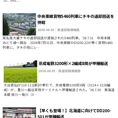
は、EH2…
中央東線貨物5460列車にチキの返却回送を
併結
2026.08.03｜鉄道投稿情報局
尾名高大蔵チキの返却回送が連結された5460列車。'26.7.31 中央本線
みどり湖～岡谷 2026年7月31日、中央東線のEH200-22が牽く貨物5460
列車に、タキの他にレ…
京成電鉄3200形×2編成8両が甲種輸送
2026.08.03｜鉄道投稿情報局
大谷真弘EF210-111[新]の牽引で、京成電鉄3200形8両（3224＋3228編
成）が、豊川～越谷貨物ターミナルへ甲種輸送された。'26.7.30 東海道
本線 掛川～菊川（3…
【早くも登場！】北海道に向けてDD200-
501が甲種輸送