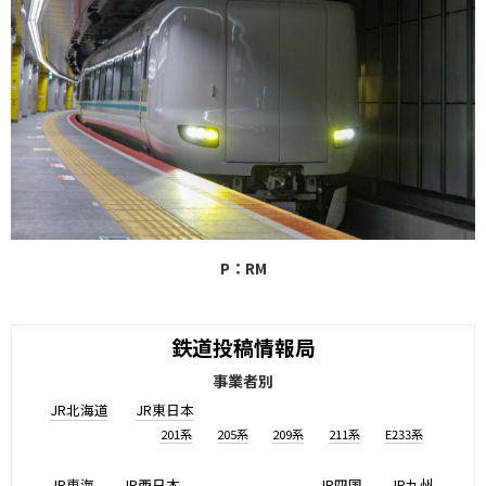
P：RM
鉄道投稿情報局
事業者別
JR北海道
JR東日本
201系
205系
209系
211系
E233系
JR東海
JR西日本
JR四国
JR九州