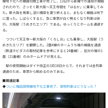
線地下化への線路切換工事が完了し、13日から新線での運用が開始
されたので、さっそく新大阪～天王寺間を「はるか」に乗車してみ
た。新大阪を発車し淀川橋梁を渡り終えると、まもなく線路は地下
に潜った。しばらくすると、急に車窓が白く明るくなり列車は徐
行。大阪駅（うめきたエリア）である。ゆっくりとホームを通過す
る。
つづいて天王寺～新大阪の「くろしお」にも乗車し、大阪駅（う
めきたエリア）を観察した。2面4線のホームうち端の線路を通過
（鉄道ホビダスの取材記事を参考にすると24番線）、反対の端の1
面（21番線）のみホームドアが見える。
駅の使用開始はダイヤ改正の3月18日からで、それまでは全列車
通過のため、車窓から眺めるのみである。
■
関連記事
◆
ついに梅田貨物線地下化工事完了、貨物列車はどうなった？