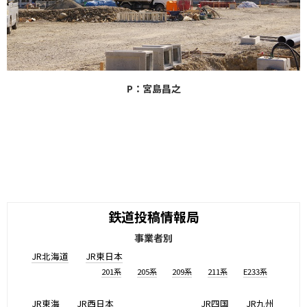
P：宮島昌之
鉄道投稿情報局
事業者別
JR北海道
JR東日本
201系
205系
209系
211系
E233系
JR東海
JR西日本
JR四国
JR九州