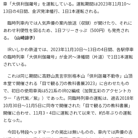
車「大倶利伽羅号」を運転している。運転期間は2023年11月10～
13日の4日間、金沢発津幡行、1日1本運転される。
臨時列車内では人気声優の案内放送（収録）が聞けたり、それに
あわせ利便性を図るため、1日フリーきっぷ（500円）も発売され
る。
（山崎諒子）
IRいしかわ鉄道では、2023年11月10日～13日の4日間、各駅停車
の臨時列車「大倶利伽羅号」が金沢～津幡間（片道）で1日1本運転
されている。
これは同じ期間に高野山真言宗別格本山「倶利迦羅不動寺」山頂
本堂で開催される「目で観る刀の教科書展2023」に合わせたもの
で、初日の使用車両は521系のIR02編成（加賀五彩のアクセントカ
ラー「古代紫／紫」）であった。同臨時列車の運転は、過去2018年
10月30日～11月5日に同寺で開催された「目で観る刀の教科書展」
開催に合わせ、11月3・4日に運転されて以来で、約5年ぶりの運転
となった。
今回も特段ヘッドマークの掲出は無いものの、車内では声優の古