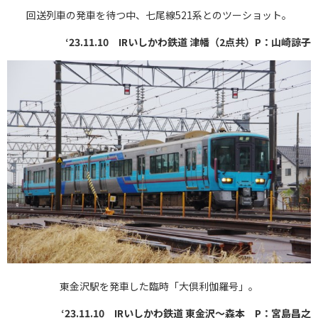
回送列車の発車を待つ中、七尾線521系とのツーショット。
‘23.11.10 IRいしかわ鉄道 津幡（2点共）P：山崎諒子
東金沢駅を発車した臨時「大倶利伽羅号」。
‘23.11.10 IRいしかわ鉄道 東金沢～森本 P：宮島昌之