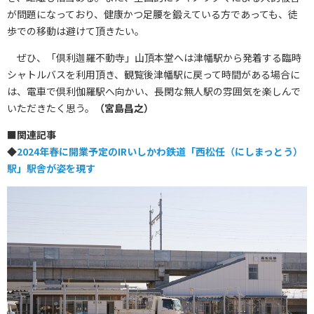
が問題になっており、健康かつ足腰を鍛えている方であっても、徒
歩での移動は避けて頂きたい。
ぜひ、「倶利迦羅不動寺」山頂本堂へは津幡駅から発着する臨時
シャトルバスを利用頂き、観覧後津幡駅に戻って時間がある場合に
は、電車で倶利伽羅駅へ向かい、長閑な無人駅の雰囲気を楽しんで
いただきたく思う。
（宮島昌之）
■
関連記事
◆
2024年春に開業予定のIRいしかわ鉄道「西松任（にしまっとう）
駅」駅舎が姿を現す