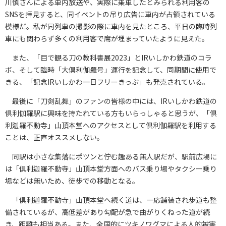
川慎さんによる車内放送や、実際に乗車したとみられる利用客の
SNSを拝見すると、同イベントの吊り広告に車内が占領されている
模様だ。私が同列車の撮影の際に車内を見たところ、平日の臨時列
車にも関わらず多くの利用客で席が埋まっていたように見えた。
また、「目で観る刀の教科書展2023」とIRいしかわ鉄道のコラ
ボ、そして臨時「大倶利伽羅号」運行を記念して、同期間に使用で
きる、「記念IRいしかわ一日フリーきっぷ」も発売されている。
最後に「刀剣乱舞」のファンの皆様の中には、IRいしかわ鉄道の
倶利伽羅駅に興味を持たれている方もいらっしゃると思うが、「倶
利迦羅不動寺」山頂本堂へのアクセスとして倶利伽羅駅を利用する
ことは、正直オススメしない。
同駅は小さな集落にポツンと佇む趣ある無人駅だが、駅前広場に
は「倶利迦羅不動寺」山頂本堂方面へのバス乗り場やタクシー乗り
場などは無いため、徒歩での移動となる。
「倶利迦羅不動寺」山頂本堂へ続く道は、一応舗装され歩道も整
備されているが、高低差があり勾配が急で曲がりくねった道が続
き、距離も相当ある。また、全国的にツキノワグマによる人的被害