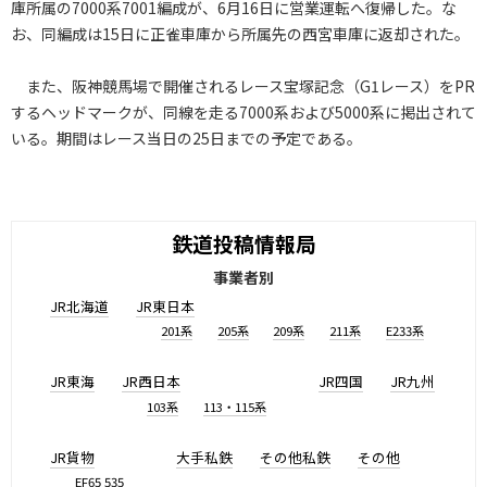
庫所属の7000系7001編成が、6月16日に営業運転へ復帰した。な
お、同編成は15日に正雀車庫から所属先の西宮車庫に返却された。
また、阪神競馬場で開催されるレース宝塚記念（G1レース）をPR
するヘッドマークが、同線を走る7000系および5000系に掲出されて
いる。期間はレース当日の25日までの予定である。
鉄道投稿情報局
事業者別
JR北海道
JR東日本
201系
205系
209系
211系
E233系
JR東海
JR西日本
JR四国
JR九州
103系
113・115系
JR貨物
大手私鉄
その他私鉄
その他
EF65 535