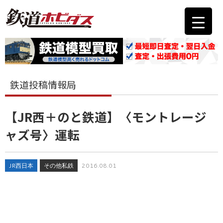
鉄道投稿情報局
【JR西＋のと鉄道】〈モントレージ
ャズ号〉運転
JR西日本
その他私鉄
2016.08.01