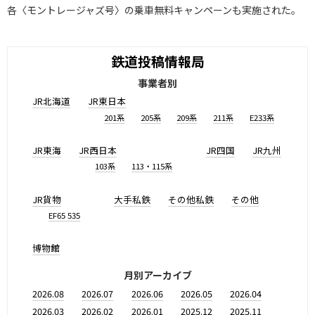
各〈モントレージャズ号〉の乗車無料キャンペーンも実施された。
鉄道投稿情報局
事業者別
JR北海道
JR東日本
201系
205系
209系
211系
E233系
JR東海
JR西日本
JR四国
JR九州
103系
113・115系
JR貨物
大手私鉄
その他私鉄
その他
EF65 535
博物館
月別アーカイブ
2026.08
2026.07
2026.06
2026.05
2026.04
2026.03
2026.02
2026.01
2025.12
2025.11