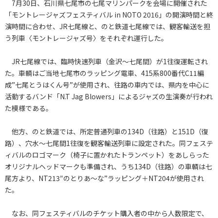
7月30日、石川県七尾市の七尾マリンパークを会場に開催された
「モントレージャズフェスティバル in NOTO 2016」の開演時間と終
演時間に合わせ、JR七尾線と、のと鉄道七尾線では、観客輸送を担
う列車〈モントレージャズ号〉をそれぞれ運行した。
JR七尾線では、臨時快速列車（金沢～七尾間）が1往復運転され
た。車輌はご当地七尾市のラッピング電車、415系800番代C11編
成”七尾とうはくん号”が使用され、往路の車内では、県内を中心に
活動するバンド「N.T Jag Blowers」によるジャズの生演奏が行われ
た模様である。
他方、のと鉄道では、所定普通列車の134D（往路）と151D（復
路）、穴水～七尾間1往復を観客輸送列車に設定された。同フェステ
ィバルのロゴマーク（椅子に置かれたトランペット）をあしらった
オリジナルヘッドマークも準備され、うち134D（往路）の車輌は七
尾方より、NT213″のとりあ～な”ラッピング＋NT204が使用され
た。
なお、同フェスティバルのチケット購入者の中から人数限定で、