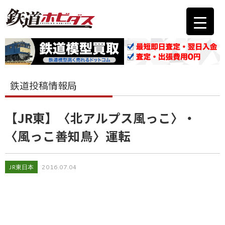
鉄道投稿情報局
【JR東】〈北アルプス風っこ〉・
〈風っこ善知鳥〉運転
JR東日本
2016.07.04