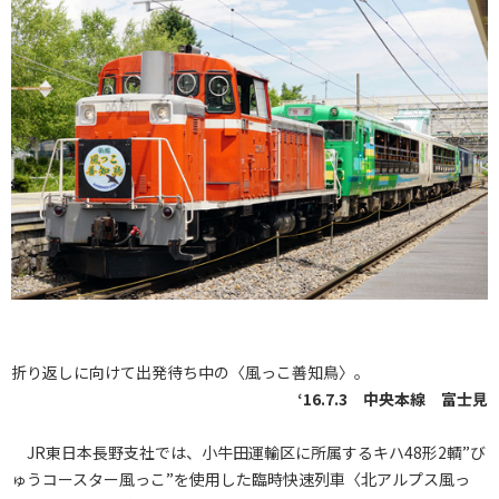
折り返しに向けて出発待ち中の〈風っこ善知鳥〉。
‘16.7.3 中央本線 富士見
JR東日本長野支社では、小牛田運輸区に所属するキハ48形2輌”び
ゅうコースター風っこ”を使用した臨時快速列車〈北アルプス風っ