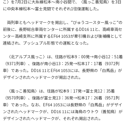
こ〉を7月2日に大糸線松本～南小谷間で、〈風っこ善知鳥〉を3日
に中央本線松本～富士見間でそれぞれ1往復運転した。
両列車ともヘッドマークを掲出し、”びゅうコースター風っこ”の
前後に、長野総合車両センターに所属するDD16 11と、高崎車両セ
ンター高崎支所に所属するEF64 1053が牽引機および後補機として
連結され、プッシュプル形態での運転となった。
〈北アルプス風っこ〉は、往路が松本9：00発→南小谷12：51着
（9371列車）、復路が南小谷13：25発→松本17：17着（9372列
車）であった。DD16 11とEF64 1053には、長野県の「白馬岳」が
デザインされたヘッドマークが掲出された。
〈風っこ善知鳥〉は、往路が松本9：17発→富士見12：35着
（9570列車）、復路が富士見13：36発→松本17：26着（9571列
車）であった。なお、EF64 1053には長野県の「白馬岳」がデザイ
ンされたヘッドマークが、DD16 11には海鳥のウトウ（善知鳥）が
デザインされたヘッドマークが、それぞれ掲出された。