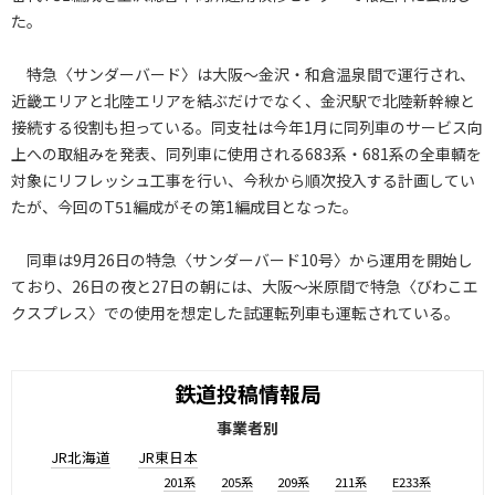
た。
特急〈サンダーバード〉は大阪～金沢・和倉温泉間で運行され、
近畿エリアと北陸エリアを結ぶだけでなく、金沢駅で北陸新幹線と
接続する役割も担っている。同支社は今年1月に同列車のサービス向
上への取組みを発表、同列車に使用される683系・681系の全車輌を
対象にリフレッシュ工事を行い、今秋から順次投入する計画してい
たが、今回のT51編成がその第1編成目となった。
同車は9月26日の特急〈サンダーバード10号〉から運用を開始し
ており、26日の夜と27日の朝には、大阪～米原間で特急〈びわこエ
クスプレス〉での使用を想定した試運転列車も運転されている。
鉄道投稿情報局
事業者別
JR北海道
JR東日本
201系
205系
209系
211系
E233系