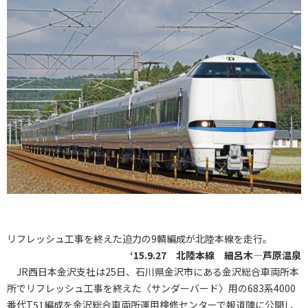
リフレッシュ工事を終えた迫力の9輌編成が北陸本線を走行。
‘15.9.27 北陸本線 細呂木―芦原温泉
JR西日本金沢支社は25日、石川県金沢市にある金沢総合車両所本
所でリフレッシュ工事を終えた〈サンダーバード〉用の683系4000
番代T51編成を金沢総合車両所運用検修センターで報道陣に公開し