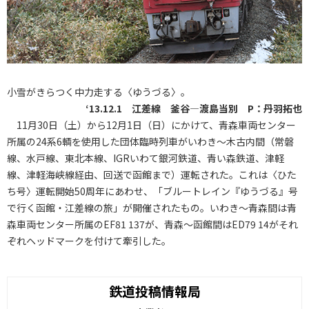
小雪がきらつく中力走する〈ゆうづる〉。
‘13.12.1 江差線 釜谷―渡島当別 P：丹羽拓也
11月30日（土）から12月1日（日）にかけて、青森車両センター
所属の24系6輌を使用した団体臨時列車がいわき～木古内間（常磐
線、水戸線、東北本線、IGRいわて銀河鉄道、青い森鉄道、津軽
線、津軽海峡線経由、回送で函館まで）運転された。これは〈ひた
ち号〉運転開始50周年にあわせ、「ブルートレイン『ゆうづる』号
で行く函館・江差線の旅」が開催されたもの。いわき～青森間は青
森車両センター所属のEF81 137が、青森～函館間はED79 14がそれ
ぞれヘッドマークを付けて牽引した。
鉄道投稿情報局