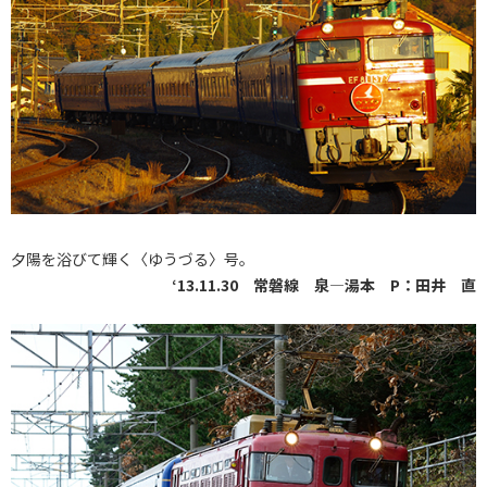
夕陽を浴びて輝く〈ゆうづる〉号。
‘13.11.30 常磐線 泉―湯本 P：田井 直