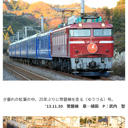
夕暮れの紅葉の中、25年ぶりに常磐線を走る〈ゆうづる〉号。
‘13.11.30 常磐線 泉―植田 P：武内 智