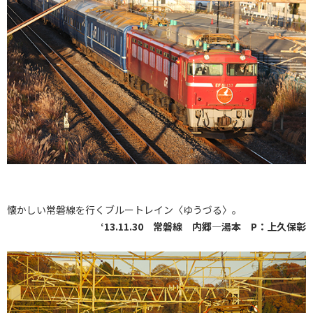
懐かしい常磐線を行くブルートレイン〈ゆうづる〉。
‘13.11.30 常磐線 内郷―湯本 P：上久保彰