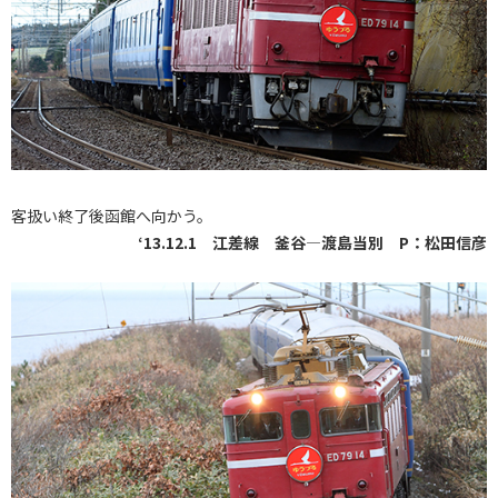
客扱い終了後函館へ向かう。
‘13.12.1 江差線 釜谷―渡島当別 P：松田信彦