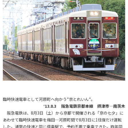
臨時快速電車として河原町へ向かう”京とれいん”。
‘13.8.3 阪急電鉄京都本線 摂津市―南茨木
阪急電鉄は、8月3日（土）から京都で開催される「京の七夕」に
あわせて臨時快速電車を梅田―河原町間で8月3日に1往復だけ運転
した。通常の快速と同じ停車駅で、予約不要で乗車できた。昨年同