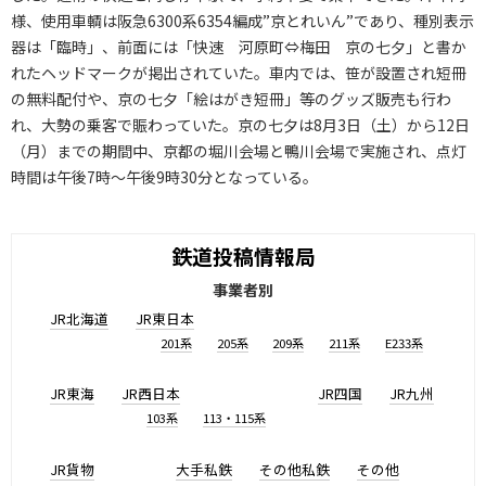
様、使用車輌は阪急6300系6354編成”京とれいん”であり、種別表示
器は「臨時」、前面には「快速 河原町⇔梅田 京の七夕」と書か
れたヘッドマークが掲出されていた。車内では、笹が設置され短冊
の無料配付や、京の七夕「絵はがき短冊」等のグッズ販売も行わ
れ、大勢の乗客で賑わっていた。京の七夕は8月3日（土）から12日
（月）までの期間中、京都の堀川会場と鴨川会場で実施され、点灯
時間は午後7時～午後9時30分となっている。
鉄道投稿情報局
事業者別
JR北海道
JR東日本
201系
205系
209系
211系
E233系
JR東海
JR西日本
JR四国
JR九州
103系
113・115系
JR貨物
大手私鉄
その他私鉄
その他