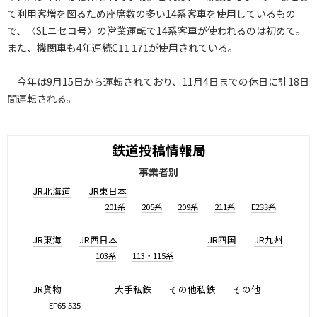
て利用客増を図るため座席数の多い14系客車を使用しているもの
で、〈SLニセコ号〉の営業運転で14系客車が使われるのは初めて。
また、機関車も4年連続C11 171が使用されている。
今年は9月15日から運転されており、11月4日までの休日に計18日
間運転される。
鉄道投稿情報局
事業者別
JR北海道
JR東日本
201系
205系
209系
211系
E233系
JR東海
JR西日本
JR四国
JR九州
103系
113・115系
JR貨物
大手私鉄
その他私鉄
その他
EF65 535