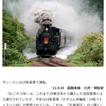
今シーズンは14系客車で運転。
‘12.9.30 函館本線 小沢―倶知安
〈SLニセコ号〉は、これまでJR東日本から購入した旧型客車によ
り運行されていたが、今年は14系客車（すずらん号編成：14系×3
＋スハシ44）が使用されている。これは、「北海道DC」の一環とし