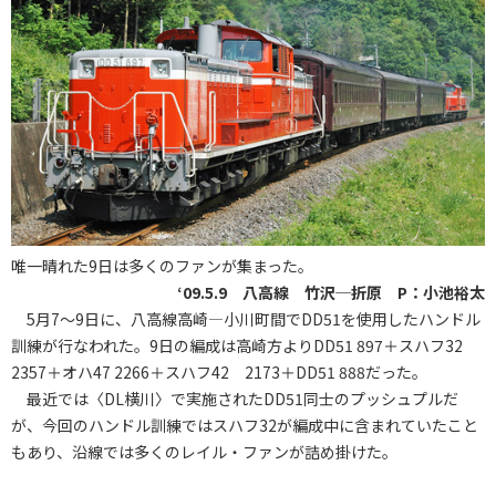
唯一晴れた9日は多くのファンが集まった。
‘09.5.9 八高線 竹沢─折原 P：小池裕太
5月7～9日に、八高線高崎―小川町間でDD51を使用したハンドル
訓練が行なわれた。9日の編成は高崎方よりDD51 897＋スハフ32
2357＋オハ47 2266＋スハフ42 2173＋DD51 888だった。
最近では〈DL横川〉で実施されたDD51同士のプッシュプルだ
が、今回のハンドル訓練ではスハフ32が編成中に含まれていたこと
もあり、沿線では多くのレイル・ファンが詰め掛けた。