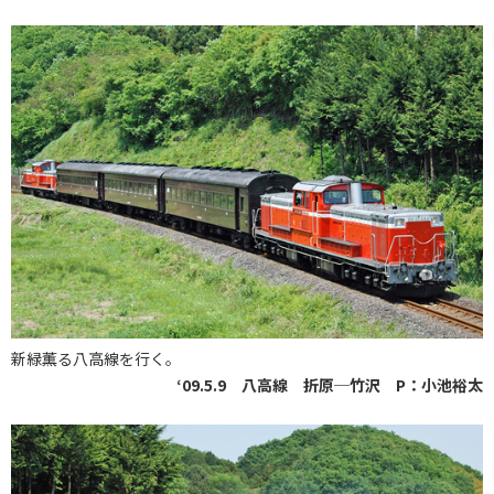
新緑薫る八高線を行く。
‘09.5.9 八高線 折原─竹沢 P：小池裕太