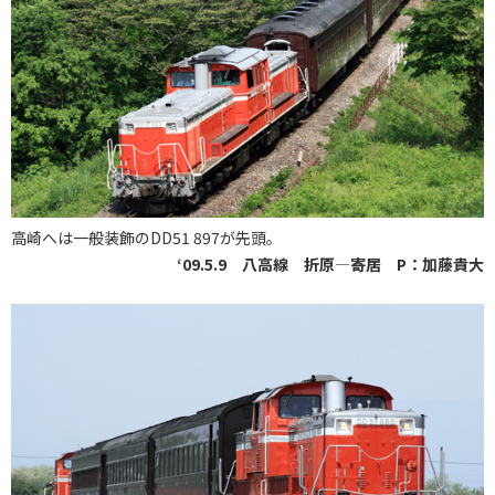
高崎へは一般装飾のDD51 897が先頭。
‘09.5.9 八高線 折原―寄居 P：加藤貴大