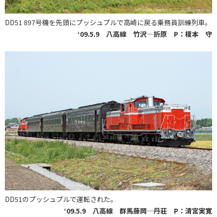
DD51 897号機を先頭にプッシュプルで高崎に戻る乗務員訓練列車。
‘09.5.9 八高線 竹沢―折原 P：榎本 守
DD51のプッシュプルで運転された。
‘09.5.9 八高線 群馬藤岡―丹荘 P：清宮実寛