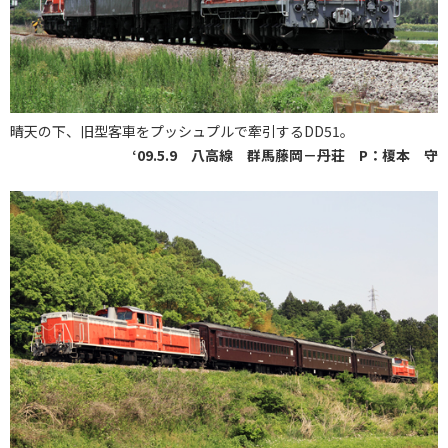
晴天の下、旧型客車をプッシュプルで牽引するDD51。
‘09.5.9 八高線 群馬藤岡－丹荘 P：榎本 守