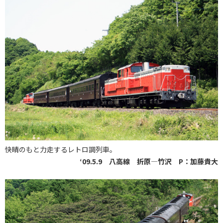
快晴のもと力走するレトロ調列車。
‘09.5.9 八高線 折原―竹沢 P：加藤貴大