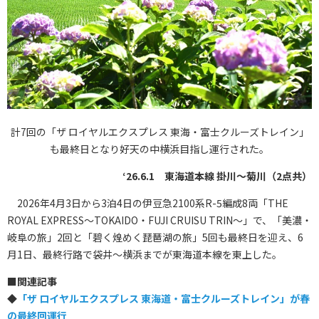
計7回の「ザ ロイヤルエクスプレス 東海・富士クルーズトレイン」
も最終日となり好天の中横浜目指し運行された。
‘26.6.1 東海道本線 掛川～菊川（2点共）
2026年4月3日から3泊4日の伊豆急2100系R-5編成8両「THE
ROYAL EXPRESS～TOKAIDO・FUJI CRUISU TRIN～」で、「美濃・
岐阜の旅」2回と「碧く煌めく琵琶湖の旅」5回も最終日を迎え、6
月1日、最終行路で袋井～横浜までが東海道本線を東上した。
■
関連記事
◆
「ザ ロイヤルエクスプレス 東海道・富士クルーズトレイン」が春
の最終回運行