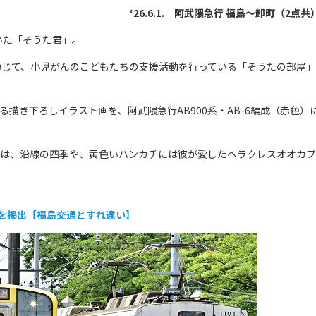
‘26.6.1. 阿武隈急行 福島～卸町（2点共
いた「そうた君」。
じて、小児がんのこどもたちの支援活動を行っている「そうたの部屋」
き下ろしイラスト画を、阿武隈急行AB900系・AB-6編成（赤色）
には、沿線の四季や、黄色いハンカチには彼が愛したヘラクレスオオカブ
を掲出【福島交通とすれ違い】