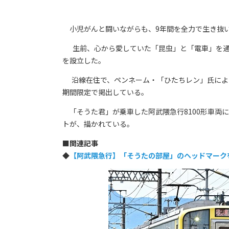
小児がんと闘いながらも、9年間を全力で生き抜
生前、心から愛していた「昆虫」と「電車」を通
を設立した。
沿線在住で、ペンネーム・「ひたちレン」氏による描
期間限定で掲出している。
「そうた君」が乗車した阿武隈急行8100形車両
トが、描かれている。
■
関連記事
◆
【阿武隈急⾏】「そうたの部屋」のヘッドマーク