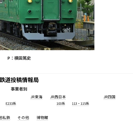
P：横田篤史
鉄道投稿情報局
事業者別
JR東海
JR西日本
JR四国
E233系
103系
113・115系
他私鉄
その他
博物館