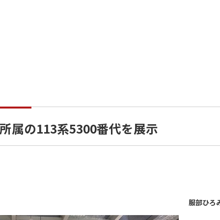
属の113系5300番代を展示
服部ひろ