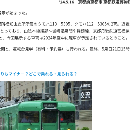
‘24.5.16 京都府京都市 京都鉄道博物
の展示が始まった。
知山支所所属のクモハ113‐5305、クモハ112‐5305の2両。近畿
まとっており、山陰本線綾部～城崎温泉間や舞鶴線、京都丹後鉄道宮福線
、今回展示する車両は2024年度中に廃車が予定されているとのこと。
公開と、運転台見学（有料・予約要）も行われる。最終、5月日21日15時
系よりもマイナー？どこで乗れる・見られる？