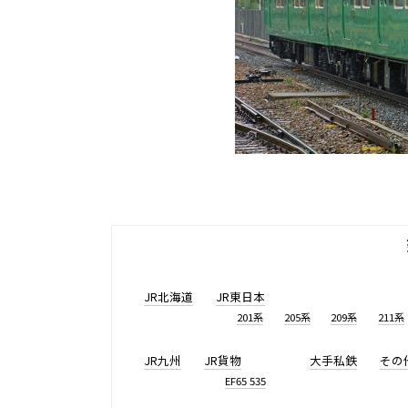
JR北海道
JR東日本
201系
205系
209系
211系
JR九州
JR貨物
大手私鉄
その
EF65 535