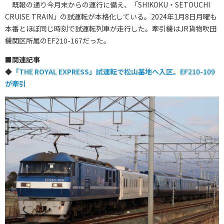
既報の通り今月末からの運行に備え、「SHIKOKU・SETOUCHI
CRUISE TRAIN」の試運転が本格化している。2024年1月8日月曜も
本番とほぼ同じ時刻で試運転列車が走行した。牽引機はJR貨物吹田
機関区所属のEF210-167だった。
■
関連記事
◆
「THE ROYAL EXPRESS」試運転で松山基地へ入区。EF210-109
が牽引