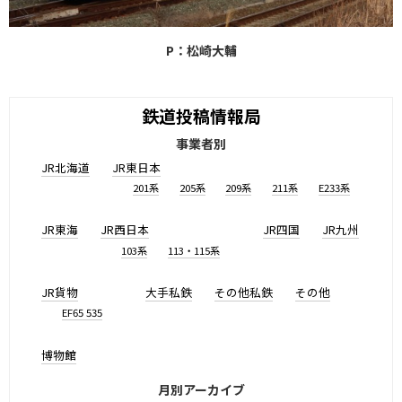
P：松崎大輔
鉄道投稿情報局
事業者別
JR北海道
JR東日本
201系
205系
209系
211系
E233系
JR東海
JR西日本
JR四国
JR九州
103系
113・115系
JR貨物
大手私鉄
その他私鉄
その他
EF65 535
博物館
月別アーカイブ