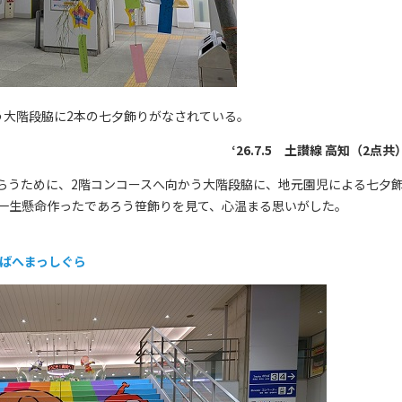
う大階段脇に2本の七夕飾りがなされている。
‘26.7.5 土讃線 高知（2点共
うために、2階コンコースへ向かう大階段脇に、地元園児による七夕
一生懸命作ったであろう笹飾りを見て、心温まる思いがした。
ろばへまっしぐら