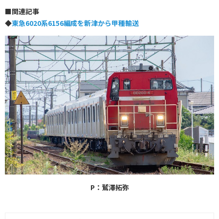
■
関連記事
◆
東急6020系6156編成を新津から甲種輸送
P：鷲澤拓弥