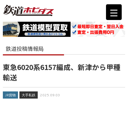
鉄道投稿情報局
東急6020系6157編成、新津から甲種
輸送
JR貨物
大手私鉄
2025.09.03