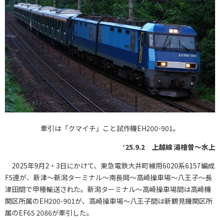
牽引は「クマイチ」こと試作機EH200-901。
‘25.9.2 上越線 湯檜曽〜水上
2025年9月2・3日にかけて、東急電鉄大井町線用6020系6157編成
F5連が、新津〜新潟ターミナル〜南長岡〜高崎操車場〜八王子〜長
津田間で甲種輸送された。新潟ターミナル〜高崎操車場間は高崎機
関区所属のEH200-901が、高崎操車場〜八王子間は新鶴見機関区所
属のEF65 2086が牽引した。