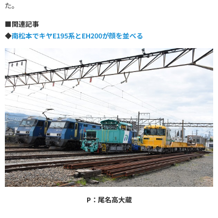
た。
■
関連記事
◆
南松本でキヤE195系とEH200が顔を並べる
P：尾名高大蔵