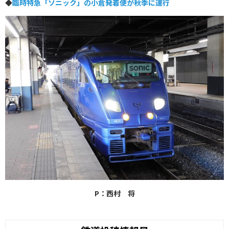
◆
臨時特急「ソニック」の小倉発着便が秋季に運行
P：西村 将