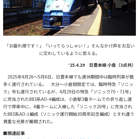
「お疲れ様です！」「いってらっしゃい！」そんなかけ声をお互い
に交わしているように思える。
‘25.4.29 日豊本線 小倉（3点共）
2025年4月26～5月6日、日豊本線でも連休期間中は臨時列車が数
多く運行されている。 大分～小倉間限定では、臨時特急「ソニッ
ク」号も運行されているが、4月29日の特急「ソニック70・71号」
に充当された883系AO-4編成は、小倉駅3番ホームでの折り返し運
行で停車中に、4番ホームに入線した「ソニック20号」に充当され
た883系AO-1編成（ソニック運行開始30周年記念編成）とすれ違う
貴重な光景が展開された。
■
関連記事