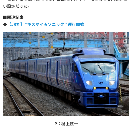
い設定だった。
■
関連記事
◆
【JR九】”キスマイ★ソニック” 運行開始
P：樋上航一