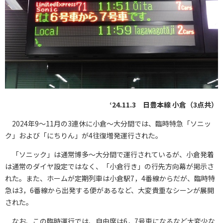
‘24.11.3 日豊本線 小倉（3点共）
2024年9～11月の3連休に小倉～大分間では、臨時特急「ソニッ
ク」および「にちりん」が4往復増発運行された。
「ソニック」は通常博多～大分間で運行されているが、小倉発着
は通常のダイヤ設定ではなく、「小倉行き」の行先方向幕が掲示さ
れた。また、ホームが定期列車は小倉駅7，4番線からだが、臨時特
急は3，6番線から出発する便があるなど、大変貴重なシーンが展開
された。
なお、この臨時運行では、自由席は6，7号車になるなど大変少な