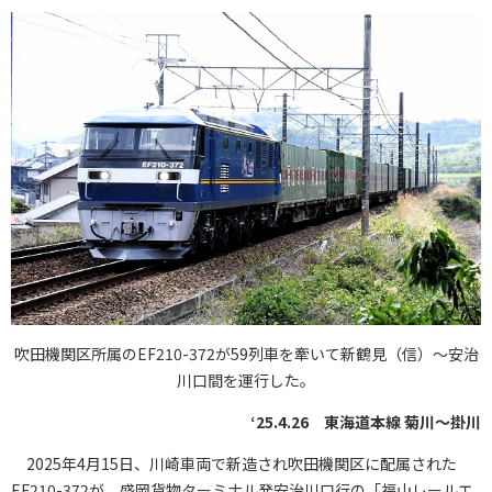
吹田機関区所属のEF210-372が59列車を牽いて新鶴見（信）～安治
川口間を運行した。
‘25.4.26 東海道本線 菊川～掛川
2025年4月15日、川崎車両で新造され吹田機関区に配属された
EF210-372が、盛岡貨物ターミナル発安治川口行の「福山レールエ