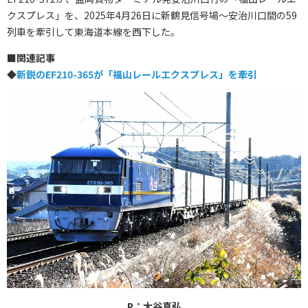
クスプレス」を、2025年4月26日に新鶴見信号場～安治川口間の59
列車を牽引して東海道本線を西下した。
■
関連記事
◆
新鋭のEF210-365が「福山レールエクスプレス」を牽引
P：大谷真弘