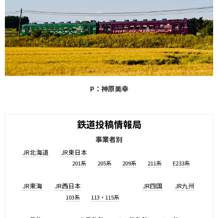
P：神原美幸
鉄道投稿情報局
事業者別
JR北海道
JR東日本
201系
205系
209系
211系
E233系
JR東海
JR西日本
JR四国
JR九州
103系
113・115系