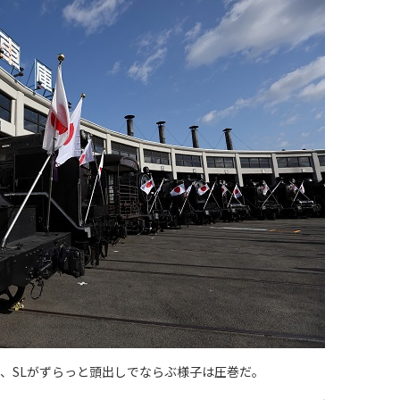
、SLがずらっと頭出しでならぶ様子は圧巻だ。