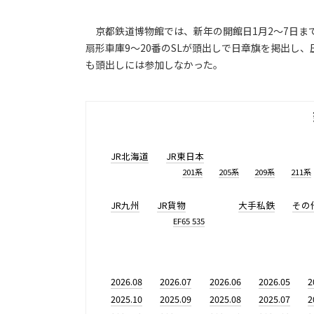
京都鉄道博物館では、新年の開館日1月2～7日ま
扇形車庫9～20番のSLが頭出しで日章旗を掲出し
も頭出しには参加しなかった。
JR北海道
JR東日本
201系
205系
209系
211系
JR九州
JR貨物
大手私鉄
その
EF65 535
2026.08
2026.07
2026.06
2026.05
2
2025.10
2025.09
2025.08
2025.07
2