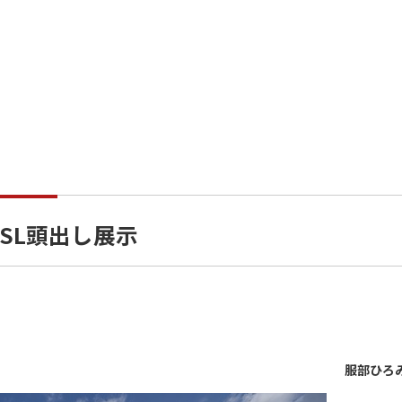
SL頭出し展示
服部ひろ