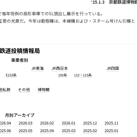
‘25.1.3 京都鉄道博物
で毎年恒例の扇形車庫でのSL頭出し展示を行っている。
、圧巻の光景だ。今年は動態機は、本線機および・スチーム号けん引機と
鉄道投稿情報局
事業者別
JR東海
JR西日本
JR四国
E233系
103系
113・115系
他私鉄
その他
博物館
月別アーカイブ
026.04
2026.03
2026.02
2026.01
2025.12
2025.11
025.06
2025.05
2025.04
2025.03
2025.02
2025.01