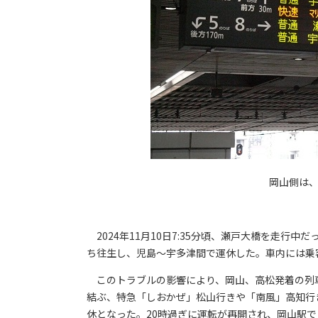
岡山側は
2024年11月10日7:35分頃、瀬戸大橋を走行
ち往生し、児島〜宇多津間で運休した。車内には乗
このトラブルの影響により、岡山、高松発着の列
結ぶ、特急「しおかぜ」松山行きや「南風」高知行
休となった。20時過ぎに運転が再開され、岡山駅