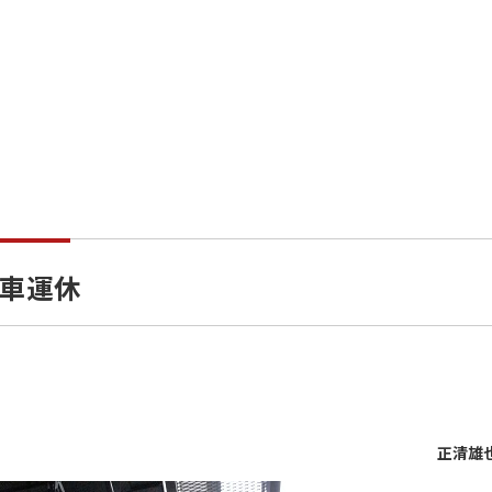
車運休
正清雄