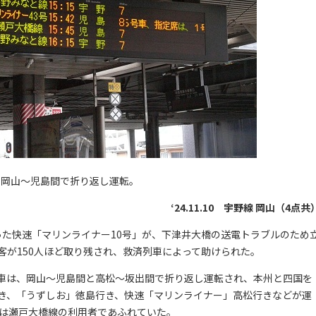
、岡山～児島間で折り返し運転。
‘24.11.10 宇野線 岡山（4点共
中だった快速「マリンライナー10号」が、下津井大橋の送電トラブルのため
客が150人ほど取り残され、救済列車によって助けられた。
車は、岡山〜児島間と高松〜坂出間で折り返し運転され、本州と四国を
き、「うずしお」徳島行き、快速「マリンライナー」高松行きなどが運
では瀬戸大橋線の利用者であふれていた。