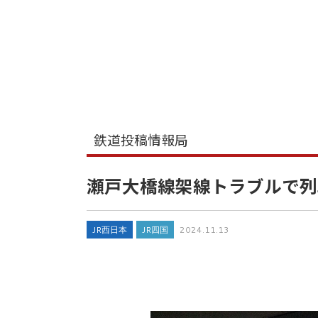
鉄道投稿情報局
瀬戸大橋線架線トラブルで列
JR西日本
JR四国
2024.11.13