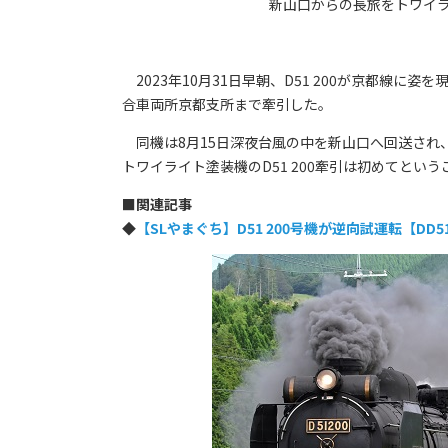
新山口からの長旅をトワイライ
2023年10月31日早朝、D51 200が京都線に姿を
合車両所京都支所まで牽引した。
同機は8月15日深夜台風の中を新山口へ回送され
トワイライト塗装機のD51 200牽引は初めてと
■
関連記事
◆
【SLやまぐち】D51 200号機が逆向試運転【DD