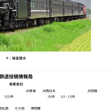
P：福富健太
鉄道投稿情報局
事業者別
JR東海
JR西日本
JR四国
E233系
103系
113・115系
他私鉄
その他
博物館