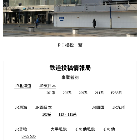
P：植松 繁
鉄道投稿情報局
事業者別
JR北海道
JR東日本
201系
205系
209系
211系
E233系
JR東海
JR西日本
JR四国
JR九州
103系
113・115系
JR貨物
大手私鉄
その他私鉄
その他
EF65 535