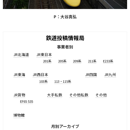
P：大谷真弘
鉄道投稿情報局
事業者別
JR北海道
JR東日本
201系
205系
209系
211系
E233系
JR東海
JR西日本
JR四国
JR九州
103系
113・115系
JR貨物
大手私鉄
その他私鉄
その他
EF65 535
博物館
月別アーカイブ