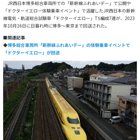
JR西日本博多総合車両所での「新幹線ふれあいデー」で公開や
「ドクターイエロー体験乗車イベント」で活躍したJR西日本の新幹
線電気・軌道総合試験車「ドクターイエロー」T5編成7連が、2023
年10月16日に日暮れ時に博多～東京まで回送された。
■
関連記事
◆
博多総合車両所「新幹線ふれあいデー」の体験乗車イベントで
「ドクターイエロー」が回送